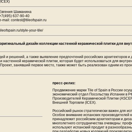
(ICEX)
Евгения Шаманина
+7(495) 637-90-40
e-mail: contest@tileofspain.ru
tileofspain.ru/style-your-tile/
на оригинальный дизайн коллекции настенной керамической плитки для вну
дей и решений, а также выявление предпочтений российских архитекторов и 
ии настенной керамической плитки, которая будет использоваться для внутр
Проект, занявший первое место, также может быть реализован одним из прои
пресс-релиз:
Продвижение марки Tile of Spain в России осу
экономический отдел Посольства Испании в Р
Производителей Керамической Плитки (ASCER
Внешней Торговли (ICEX).
Российский рынок стратегически важен для ис
Особое внимание испанских производителей 
принадлежит российским архитекторам и диза
многолетнего сотрудничества очевидны: проф
используют испанский продукт в разнообразны
при разработке новых коллекций производите