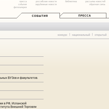
пресса
российские новости
библиотека
рассылка новостей
события
зарубежные новости
обратная связь
фотогалерея
ПРЕССА
СОБЫТИЯ
конкурс
национальный
открытый
ьных ВУЗов и факультетов.
ии в РФ, Испанской
ститута Внешней Торговли