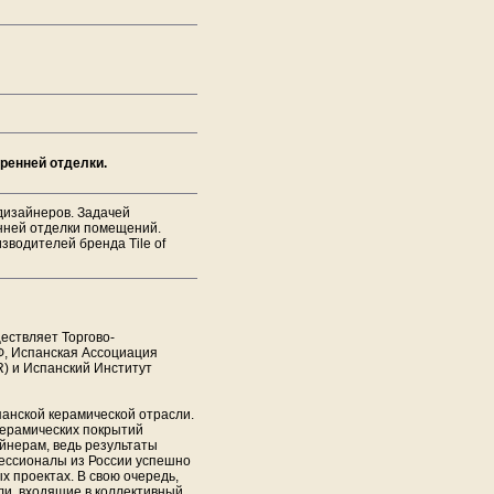
тренней отделки.
дизайнеров. Задачей
енней отделки помещений.
зводителей бренда Tile of
ществляет Торгово-
Ф, Испанская Ассоциация
) и Испанский Институт
панской керамической отрасли.
керамических покрытий
йнерам, ведь результаты
ессионалы из России успешно
х проектах. В свою очередь,
ли, входящие в коллективный