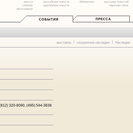
пресса
российские новости
библиотека
рассылка новостей
события
зарубежные новости
обратная связь
фотогалерея
ПРЕССА
СОБЫТИЯ
выставка
сохранение наследия
Наследие
(812) 320-8090, (495) 544-3838