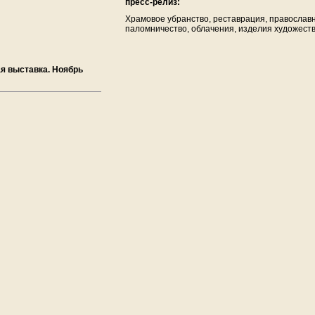
пресс-релиз:
Храмовое убранство, реставрация, православ
паломничество, облачения, изделия художест
ая выставка. Ноябрь