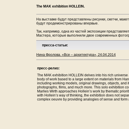
The MAK exhibition HOLLEIN.
На выставке будут представлены рисунки, скетчи, мак
будут продемонстрированы впервые.
Так, например, одна из частей экспозиции представля
Мастера, которые выполнили двое современных фотогр
пресса-статьи:
Нина Фролова. «Все – архитектура», 24.04.2014
пресс-релиз:
The MAK exhibition HOLLEIN delves into his rich universe
body of work based to a large extent on materials from Han
including working models, original drawings, objects, and it
photographs, films, and much more. This solo exhibition c
Marlies Wirth approaches Hollein’s work by thematic priorit
with Hollein’s way of thinking, the exhibition does not separ
complex oeuvre by providing analogies of sense and form a