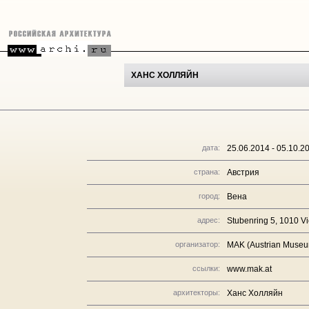
ХАНС ХОЛЛЯЙН
дата:
25.06.2014 - 05.10.2
страна:
Австрия
город:
Вена
адрес:
Stubenring 5, 1010 Vi
организатор:
MAK (Austrian Museum 
ссылки:
www.mak.at
архитекторы:
Ханс Холляйн