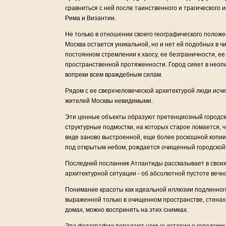
сравниться с ней после таинственного и трагического
Рима и Византии.
Не только в отношении своего географического положе
Москва остается уникальной, но и нет ей подобных в ч
постоянном стремлении к хаосу, ее безграничности, ее
пространственной протяженности. Город сияет в неоп
вопреки всем враждебным силам.
Рядом с ее сверхчеловеческой архитектурой люди исче
жителей Москвы невидимыми.
Эти ценные объекты образуют претенциозный городс
структурные подмостки, на которых старое ломается, 
виде заново выстроенной, еще более роскошной копии,
под открытым небом, рождается очищенный городской
Последний посланник Атлантиды рассказывает в своих
архитектурной ситуации - об абсолютной пустоте вечно
Понимание красоты как идеальной иллюзии подлинног
выраженной только в очищенном пространстве, стенах
домах, можно воспринять на этих снимках.