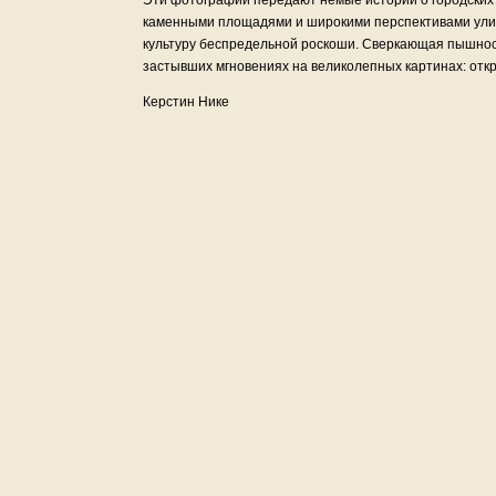
Эти фотографии передают немые истории о городских
каменными площадями и широкими перспективами ули
культуру беспредельной роскоши. Сверкающая пышнос
застывших мгновениях на великолепных картинах: отк
Керстин Нике