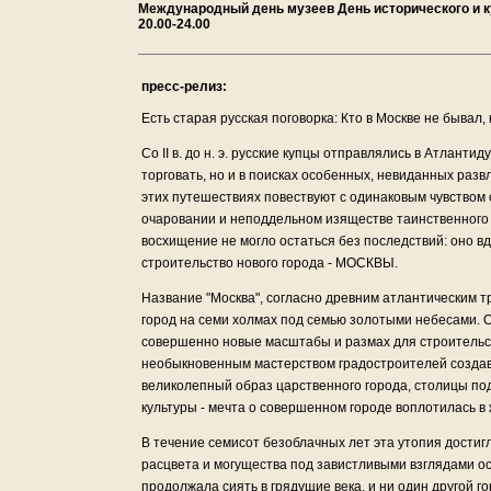
Международный день музеев День исторического и 
20.00-24.00
пресс-релиз:
Есть старая русская поговорка: Кто в Москве не бывал,
Со II в. до н. э. русские купцы отправлялись в Атлантид
торговать, но и в поисках особенных, невиданных разв
этих путешествиях повествуют с одинаковым чувством 
очаровании и неподдельном изяществе таинственного 
восхищение не могло остаться без последствий: оно в
строительство нового города - МОСКВЫ.
Название "Москва", согласно древним атлантическим т
город на семи холмах под семью золотыми небесами. 
совершенно новые масштабы и размах для строительс
необыкновенным мастерством градостроителей созда
великолепный образ царственного города, столицы п
культуры - мечта о совершенном городе воплотилась в 
В течение семисот безоблачных лет эта утопия достигл
расцвета и могущества под завистливыми взглядами о
продолжала сиять в грядущие века, и ни один другой го