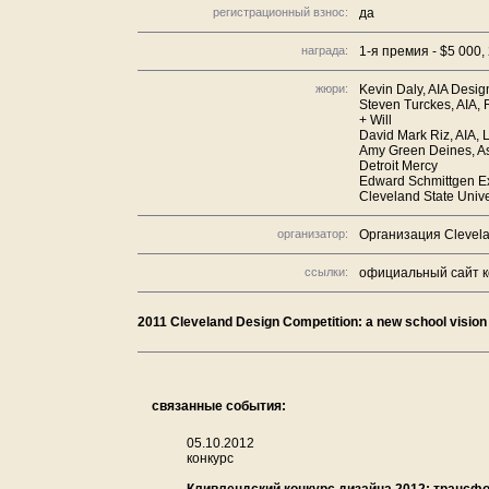
регистрационный взнос:
да
награда:
1-я премия - $5 000,
жюри:
Kevin Daly, AIA Desig
Steven Turckes, AIA,
+ Will
David Mark Riz, AIA, 
Amy Green Deines, Ass
Detroit Mercy
Edward Schmittgen Exe
Cleveland State Unive
организатор:
Организация Clevela
ссылки:
официальный сайт к
2011 Cleveland Design Competition: a new school vision
связанные события:
05.10.2012
конкурс