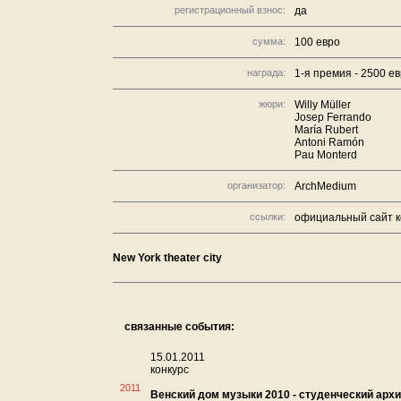
регистрационный взнос:
да
сумма:
100 евро
награда:
1-я премия - 2500 ев
жюри:
Willy Müller
Josep Ferrando
María Rubert
Antoni Ramón
Pau Monterd
организатор:
ArchMedium
ссылки:
официальный сайт к
New York theater city
связанные события:
15.01.2011
конкурс
2011
Венский дом музыки 2010 - студенческий арх