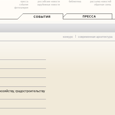
пресса
российские новости
библиотека
рассылка новостей
события
зарубежные новости
обратная связь
фотогалерея
ПРЕССА
СОБЫТИЯ
конкурс
современная архитектура
озяйству, градостроительству