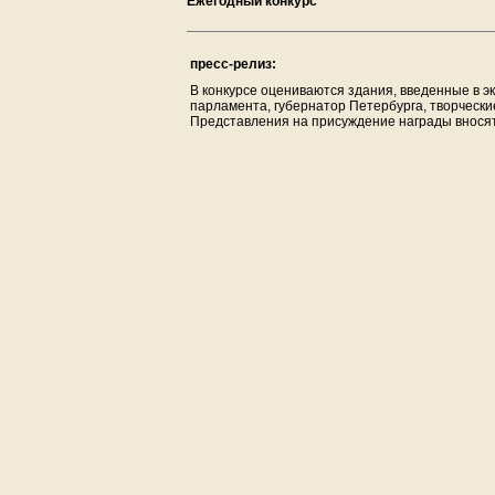
Ежегодный конкурс
пресс-релиз:
В конкурсе оцениваются здания, введенные в 
парламента, губернатор Петербурга, творческ
Представления на присуждение награды вносятс