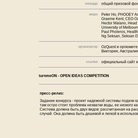
награда:
общий призовой фон
жюри:
Peter Ho, PHOOEY Arc
Graeme Kent, CEO Oz
Hector Malano, Head 
University of Melbour
Paul Pholeros, Health
Ng Seksan, Seksan D
организатор:
OzQuest и оргкомите
Виктория, Австралия
ссылки:
официальный сайт к
turnmeON - OPEN IDEAS COMPETITION
пресс-релиз:
Задание конкурса - проект надежной системы подачи к
там остро стоит проблема нехватки воды, ее низкого к
Система должна быть двух видов: рассчитанная на ра
случай. Она должна быть дешевой и легкой в использова