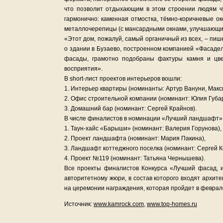
что позволит отдыхающим в этом строении людям чу
гармонично: каменная отмостка, тёмно-коричневые о
металлочерепицы (с мансардными окнами, улучшающи
«Этот дом, пожалуй, самый органичный из всех, – пи
о здании в Бузаево, построенном компанией «Фасадел
фасады, грамотно подобраны фактуры камня и цве
восприятия».
В short-лист проектов интерьеров вошли:
1. Интерьер квартиры (номинанты: Артур Вануни, Макс
2. Офис строительной компании (номинант: Юлия Губар
3. Домашний бар (номинант: Сергей Крайнов).
В числе финалистов в номинации «Лучший ландшафт»
1. Таун-хайс «Барыши» (номинант: Валерия Горунова),
2. Проект ландшафта (номинант: Мария Пакина),
3. Ландшафт коттеджного поселка (номинант: Сергей 
4. Проект №119 (номинант: Татьяна Чернышева).
Все проекты финалистов Конкурса «Лучший фасад, 
авторитетному жюри, в состав которого входят архи
на церемонии награждения, которая пройдет в феврале
Источник:
www.kamrock.com
,
www.top-homes.ru