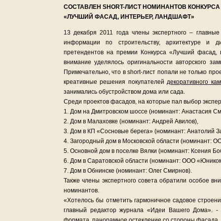
СОСТАВЛЕН SHORT-ЛИСТ НОМИНАНТОВ КОНКУРСА
«ЛУЧШИЙ ФАСАД, ИНТЕРЬЕР, ЛАНДШАФТ»
13 декабря 2011 года члены экспертного – главные
информации по строительству, архитектуре и д
претендентов на премии Конкурса «Лучший фасад,
внимание уделялось оригинальности авторского за
Примечательно, что в short-лист попали не только пр
креативные решения покупателей
декоративного ка
занимались обустройством дома или сада.
Среди проектов фасадов, на которые пал выбор экспер
1. Дом на Дмитровском шоссе (номинант: Анастасия См
2. Дом в Малаховке (номинант: Андрей Авилов),
3. Дом в КП «Сосновые берега» (номинант: Анатолий З
4. Загородный дом в Московской области (номинант: О
5. Основной дом в поселке Вялки (номинант: Ксения Бо
6. Дом в Саратовской области (номинант: ООО «Юником
7. Дом в Обнинске (номинант: Олег Смирнов).
Также члены экспертного совета обратили особое в
номинантов.
«Хотелось бы отметить гармоничное садовое строен
главный редактор журнала «Идеи Вашего Дома». - 
формата, панорамное остекление со стороны фасада, 