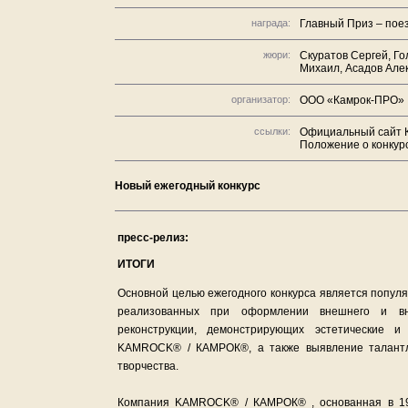
награда:
Главный Приз – пое
жюри:
Скуратов Сергей, Го
Михаил, Асадов Але
организатор:
ООО «Камрок-ПРО»
ссылки:
Официальный сайт 
Положение о конкур
Новый ежегодный конкурс
пресс-релиз:
ИТОГИ
Основной целью ежегодного конкурса является попул
реализованных при оформлении внешнего и вну
реконструкции, демонстрирующих эстетические и
KAMROCK® / КАМРОК®, а также выявление талантл
творчества.
Компания KAMROCK® / КАМРОК® , основанная в 199