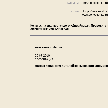
контакты:
em@collectionltd.ru
ссылки:
Подробнее на 4livi
www.collectionltd.ru
Конкурс на звание лучшего «Дивайнера». Проводитс
29 июля в клубе «ArteFAQ»
связанные события:
29.07.2010
презентация
Награждение победителей конкурса «Диваномани