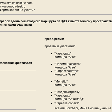
www.strelkainstitute.com
www.goroda-fest.ru
Форма заявки на участие
трелок вдоль пешеходного маршрута от ЦДХ к выставочному пространств
вляют сами участники
пресс-релиз:
проекты и участники^
"Карандаш"
Команда "Altre"
резентация фестиваля
"Переменчивость"
Команда "Altre"
"В пространстве"
Команда "Altre"
"Merlétto"
Команда "Altre"
"Раздень стрелку"
"Карандаш"
Команда "Архимейд"
"Стрелка-собака"
Ксения Боксберг, Майя Гыбина, Даниил