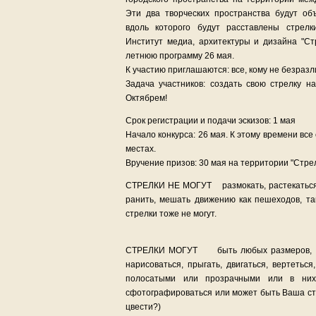
Эти два творческих пространства будут о
вдоль которого будут расставлены стрелк
Институт медиа, архитектуры и дизайна "Ст
летнюю программу 26 мая.
К участию приглашаются: все, кому не безразл
Задача участников: создать свою стрелку 
Октябрем!
Срок регистрации и подачи эскизов: 1 мая
Начало конкурса: 26 мая. К этому времени все
местах.
Вручение призов: 30 мая на территории "Стрел
СТРЕЛКИ НЕ МОГУТ размокать, растекаться, 
ранить, мешать движению как пешеходов, та
стрелки тоже не могут.
СТРЕЛКИ МОГУТ быть любых размеров, стоя
нарисоваться, прыгать, двигаться, вертетьс
полосатыми или прозрачными или в ни
сфотографироваться или может быть Ваша стр
цвести?)