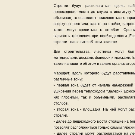
Стрелки будут располагаться вдоль на
пешеходного моста до спуска к институту "
объемная, то она может прислоняться к парап
сверху на него или висеть на стойке, закре
также могут крепиться к столбам. Орган
варианты крепления при необходимости. Е
стрелки - напишите об этом в заявке.
Для строительства участники могут бы
материалами: досками, фанерой и красками. 
также напишите об этом в заявке организатор
Маршрут, вдоль которого будут расставлен
различные зоны:
- первая зона будет от начала набережной 
уширения перед теплоходом "Валерий Брюсов
как плоскими, так и объемными, располаг
столбов.
- вторая зона - площадка. На ней могут р
стрелки.
- далее до пешеходного моста стоящие на б
позволят расположиться только самым плоски
- далее стрелки могут располагаться на ле