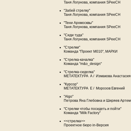
Таня Логунова, компания SPeeCH
"Забей стрелку"
Таня Логунова, компания SPeeCH
"Тени Архмосквы"
Таня Логунова, компания SPeeCH
"Сиди туда"
Таня Логунова, компания SPeeCH
"Стрелки"
Команда "Проект М010", МАРХИ
"Стрелка-качалка"
Команда "m&o_design"
"Стрелка-сиделка"
МЕТАТЕКТУРА А / Измакова Анастасия
"Курсор"
МЕТАТЕКТУРА Е / Морозов Евгений
"Algo"
Петрова Яна Глебовна и Ширяев Арте
"Стрелки чтобы посидеть и пойти"
Команда "Milk Factory"
<<стрелка>>
Проектное бюро in-Версия