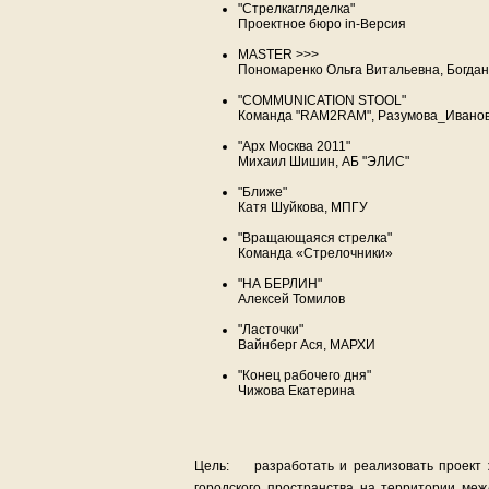
"Стрелкагляделка"
Проектное бюро in-Версия
MASTER >>>
Пономаренко Ольга Витальевна, Богда
"COMMUNICATION STOOL"
Команда "RAM2RAM", Разумова_Ивано
"Арх Москва 2011"
Михаил Шишин, АБ "ЭЛИС"
"Ближе"
Катя Шуйкова, МПГУ
"Вращающаяся стрелка"
Команда «Стрелочники»
"НА БЕРЛИН"
Алексей Томилов
"Ласточки"
Вайнберг Ася, МАРХИ
"Конец рабочего дня"
Чижова Екатерина
Цель: разработать и реализовать проект ж
городского пространства на территории ме