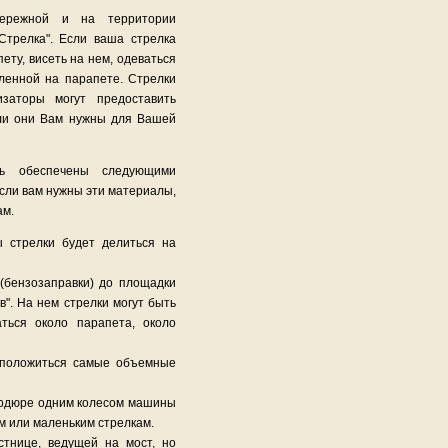
бережной и на территории
Стрелка". Если ваша стрелка
ету, висеть на нем, одеваться
пленной на парапете. Стрелки
изаторы могут предоставить
сли они Вам нужны для Вашей
ть обеспечены следующими
Если вам нужны эти материалы,
ам.
ы стрелки будет делиться на
(бензозаправки) до площадки
". На нем стрелки могут быть
аться около парапета, около
асположиться самые объемные
ордюре одним колесом машины
м или маленьким стрелкам.
стнице, ведущей на мост, но