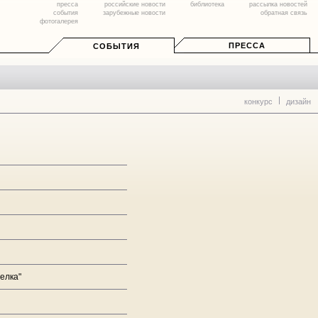
пресса
российские новости
библиотека
рассылка новостей
события
зарубежные новости
обратная связь
фотогалерея
ПРЕССА
СОБЫТИЯ
конкурс
дизайн
елка"