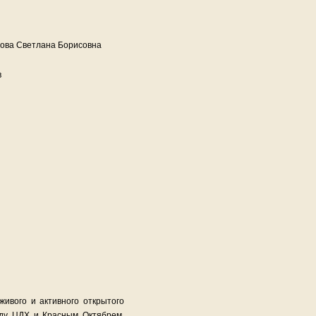
нова Светлана Борисовна
в
ивого и активного открытого
жду ЦДХ и Красным Октябрем.