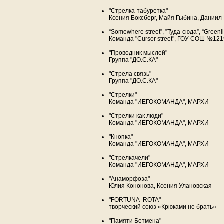
"Стрелка-табуретка"
Ксения Боксберг, Майя Гыбина, Даниил
“Somewhere street”, ”Туда-сюда”, “Greenl
Команда "Cursor street", ГОУ СОШ №121
"Проводник мыслей"
Группа "ДО.С.КА"
"Стрела связь"
Группа "ДО.С.КА"
"Стрелки"
Команда "ИЕГОКОМАНДА", МАРХИ
"Стрелки как люди"
Команда "ИЕГОКОМАНДА", МАРХИ
"Кнопка"
Команда "ИЕГОКОМАНДА", МАРХИ
"Стрелкачели"
Команда "ИЕГОКОМАНДА", МАРХИ
"Анаморфоза"
Юлия Кононова, Ксения Улановская
"FORTUNA ROTA"
творческий союз «Крюками не брать»
"Памяти Бетмена"