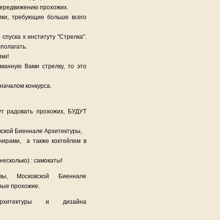
 передвижению прохожих.
елки, требующие больше всего
спуска к институту "Стрелка".
сполагать.
ки!
манную Вами стрелку, то это
 началом конкурса.
т радовать прохожих, БУДУТ
ской Биеннале Архитектуры,
нирами, а также коктейлем в
есколько) : самокаты!
вы, Московской Биеннале
ные прохожие.
архитектуры и дизайна