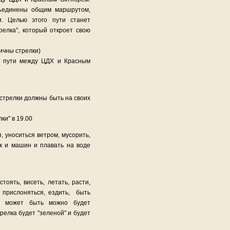
бъединены общим маршрутом,
и. Целью этого пути станет
релка", который откроет свою
ичны стрелки)
на пути между ЦДХ и Красным
 стрелки должны быть на своих
ки" в 19.00
уноситься ветром, мусорить,
к и машин и плавать на воде
ть, висеть, летать, расти,
я, прислоняться, ездить, быть
х может быть можно будет
елка будет "зеленой" и будет