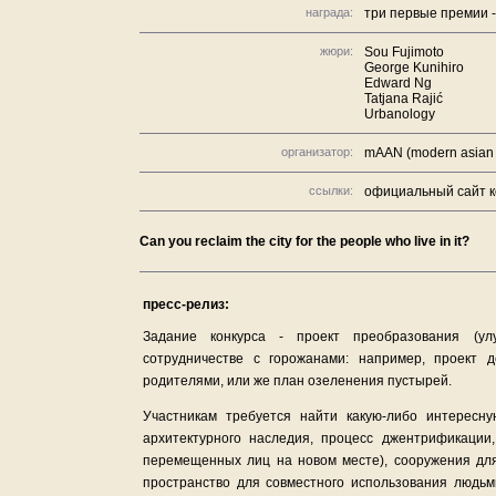
награда:
три первые премии 
жюри:
Sou Fujimoto
George Kunihiro
Edward Ng
Tatjana Rajić
Urbanology
организатор:
mAAN (modern asian ar
ссылки:
официальный сайт к
Can you reclaim the city for the people who live in it?
пресс-релиз:
Задание конкурса - проект преобразования (ул
сотрудничестве с горожанами: например, проект 
родителями, или же план озеленения пустырей.
Участникам требуется найти какую-либо интересн
архитектурного наследия, процесс джентрификации
перемещенных лиц на новом месте), сооружения д
пространство для совместного использования людьм