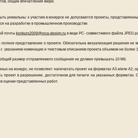
ктов, общие впечатления жюри.
ть уникальны: к участию в конкурсе не допускаются проекты, представленны
ся на разработке в промышленном производстве.
ной почты
konkurs2009@roca-design.ru
в виде РС- совместимого файла JPEG ра
 полное представление о проекте. Обязательна визуализация решения не мен
 указанием номинации и текстовым описанием проекта объемом не более 1 
 общий размер отправляемого сообщения не должен превышать 10 Мб.
енных на конкурс, не позволяет напечатать проект на форматах А3 и/или А2, 
ить проект в разрешении, достаточном для печати на указанных форматах.
ев оценки представленных работ.