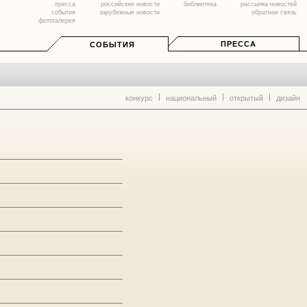
пресса
российские новости
библиотека
рассылка новостей
события
зарубежные новости
обратная связь
фотогалерея
ПРЕССА
СОБЫТИЯ
конкурс
национальный
открытый
дизайн