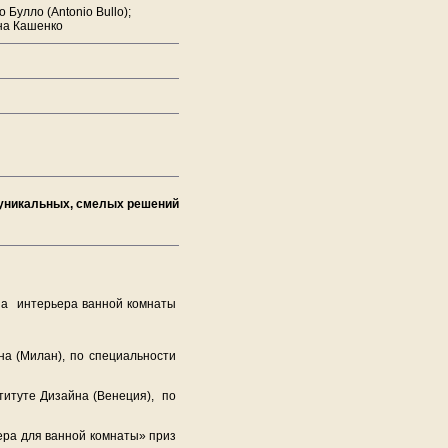
Булло (Antonio Bullo);
на Кашенко
, уникальных, смелых решений
йна интерьера ванной комнаты
а (Милан), по специальности
титуте Дизайна (Венеция), по
ера для ванной комнаты» приз