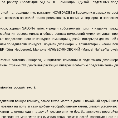
) за работу «Коллекция AQUA», в номинации «Дизайн отдельных прод
ителей на традиционную выставку NOVEDADES в Барселону, в рамках которо
ния оставила за собой право реализовать в новых интерьерах и коллекци
рса, журнал SALON-interior, учредил собственный приз - издание меж
 дизайна интерьера жилых и общественных помещений «Архитектурная пр
CO", представленного на конкурс в номинации «Дизайн интерьера для ванной 
изы победителям конкурса вручили дизайнеры и архитекторы - члены поч
ГЕР (Jürg Heuberger), Мануэль НУНЬЕС-ЯНОВСКИЙ (Manuel Nuňez-Yanowsky
оссии Антонио Линареса, инициатива компании в виде такого дизайнерс
ективе страны СНГ, учитывая растущий интерес к событию представителей ди
ion (авторский текст).
дитации ванную комнату, самое тихое место в доме. Спокойный серый цвет
 мозаика на полу и сами грубые необработанные камни, символ устойчивос
 Камни сложены один на другой, словно в нитке бус, балансируя в неустойч
 возведения мегалитов как символа своих возможностей, возрожденного в