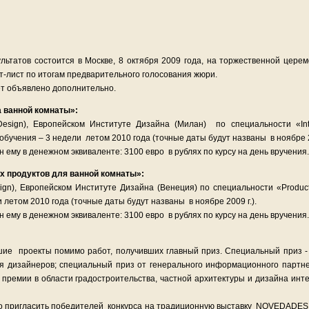
льтатов состоится в Москве, 8 октября 2009 года, на торжественной церем
-лист по итогам предварительного голосования жюри.
ет объявлено дополнительно.
а ванной комнаты»:
 Design), Европейском Институте Дизайна (Милан) по специальности «Int
бучения – 3 недели летом 2010 года (точные даты будут названы в ноябре 20
ему в денежном эквиваленте: 3100 евро в рублях по курсу на день вручения.
х продуктов для ванной комнаты»:
esign), Европейском Институте Дизайна (Венеция) по специальности «Produ
летом 2010 года (точные даты будут названы в ноябре 2009 г.).
ему в денежном эквиваленте: 3100 евро в рублях по курсу на день вручения.
ие проекты помимо работ, получивших главный приз. Специальный приз -
 дизайнеров; специальный приз от генерального информационного партне
 премии в области градостроительства, частной архитектуры и дизайна ин
во пригласить победителей конкурса на традиционную выставку NOVEDADES в