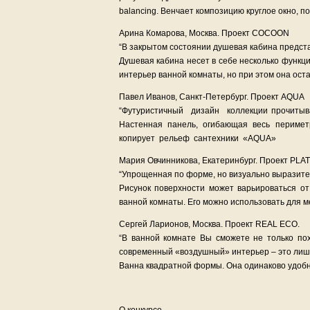
balancing. Венчает композицию круглое окно, п
Арина Комарова, Москва. Проект COCOON
“В закрытом состоянии душевая кабина предста
Душевая кабина несет в себе несколько функц
интерьер ванной комнаты, но при этом она ост
Павел Иванов, Санкт-Петербург. Проект AQUA
“Футуристичный дизайн коллекции прочитыв
Настенная панель, огибающая весь перимет
копирует рельеф сантехники «AQUA»
Мария Овчинникова, Екатеринбург. Проект PLA
“Упрощенная по форме, но визуально выразите
Рисунок поверхности может варьироваться от
ванной комнаты. Его можно использовать для м
Сергей Ларионов, Москва. Проект REAL ECO.
“В ванной комнате Вы сможете не только пох
современный «воздушный» интерьер – это лишь 
Ванна квадратной формы. Она одинаково удобна