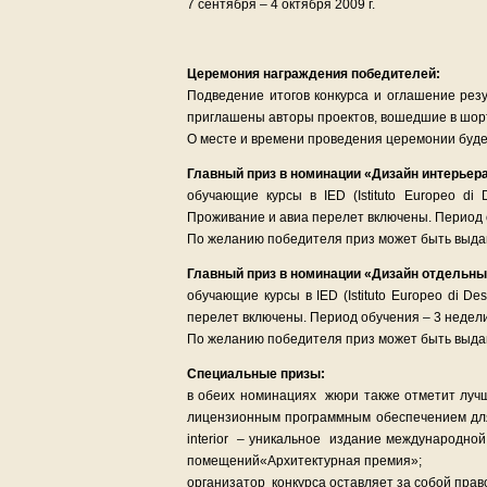
7 сентября – 4 октября 2009 г.
Церемония награждения победителей:
Подведение итогов конкурса и оглашение резу
приглашены авторы проектов, вошедшие в шорт
О месте и времени проведения церемонии буд
Главный приз в номинации «Дизайн интерьер
обучающие курсы в IED (Istituto Europeo di
Проживание и авиа перелет включены. Период о
По желанию победителя приз может быть выдан 
Главный приз в номинации «Дизайн отдельны
обучающие курсы в IED (Istituto Europeo di D
перелет включены. Период обучения – 3 недели 
По желанию победителя приз может быть выдан 
Специальные призы:
в обеих номинациях жюри также отметит лучш
лицензионным программным обеспечением для
interior – уникальное издание международной
помещений«Архитектурная премия»;
организатор конкурса оставляет за собой пра