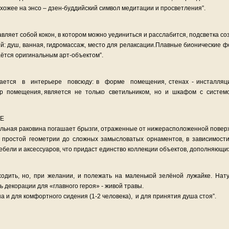
охожее на энсо – дзен-буддийский символ медитации и просветления”.
вляет собой кокон, в котором можно уединиться и расслабится, подсветка со
ий: душ, ванная, гидромассаж, место для релаксации.Плавные бионические 
аётся оригинальным арт-объектом”.
ается в интерьере повсюду: в форме помещения, стенах - инсталляци
р помещения, является не только светильником, но и шкафом с систем
TE
льная раковина погашает брызги, отраженные от нижерасположенной поверх
 простой геометрии до сложных замысловатых орнаментов, в зависимости
ебели и аксессуаров, что придаст единство коллекции объектов, дополняющих
одить, но, при желании, и полежать на маленькой зелёной лужайке. Нат
декорации для «главного героя» - живой травы.
 и для комфортного сидения (1-2 человека), и для принятия душа стоя”.