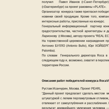
получил Павел Иванов (г.Санкт-Петербург
(г.Екатеринбург) за проект раковины «PLATE».
Организатор конкурса также пригласил побед
новинки своей продукции. Кроме того, компа
интересные работы, присланные на конкурс.
Генеральный информационный партнер конку
градостроительства, частной архитектуры и
Ларионову (г.Москва), автору проекта "REAL E
На торжественной церемонии награждения пр
Антонио БУЛЛО (Antonio Bullo), Юрг ХОЙБЕР
Palomba).
По словам Генерального директора Roca в Р
следующем году и, возможно, охватит в персп
территории России.
Описания работ победителей конкурса RocaVis
Рустам Исанчурин, Москва. Проект PEARL
“Данный проект предлагает сделать местом ме
штукатуркой с легким перламутровым отливом,
отвлекает от самоуглубления и расслабления.
результат древнейшего увлечения человека —