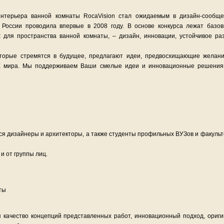
 интерьера ванной комнаты RocaVision стал ожидаемым в дизайн-сообщ
в России проводила впервые в 2008 году. В основе конкурса лежат ба
для пространства ванной комнаты, – дизайн, инновации, устойчивое раз
торые стремятся в будущее, предлагают идеи, предвосхищающие желани
Е мира. Мы поддерживаем Ваши смелые идеи и инновационные решения» 
тся дизайнеры и архитекторы, а также студенты профильных ВУЗов и факуль
 и от группы лиц.
аты
 качество концепций представленных работ, инновационный подход, ориги