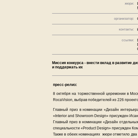
жюри:
организатор:
контакты:
ссылки:
Миссия конкурса - внести вклад в развитие 
и поддержать их
пресс-релиз:
8 октября на торжественной церемонии в Моск
RocaVision, выбрав победителей из 226 проекто
Главный приз в номинации «Дизайн интерьера
«Interior and Showroom Design» присужден Исан
Главный приз в номинации «Дизайн отдельных
специальности «Product Design» присужден Ко
Также в обеих номинациях жюри отметило два