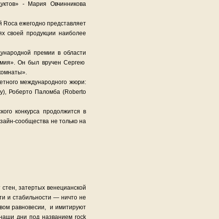
уктов» - Мария Овчинникова
й Roca ежегодно представляет
ях своей продукции наиболее
дународной премии в области
емия». Он был вручен Сергею
комнаты».
етного международного жюри:
), Роберто Паломба (Roberto
кого конкурса продолжится в
зайн-сообщества не только на
 стен, затертых венецианской
ти и стабильности — ничто не
ивом равновесии, и имитируют
 наши дни под названием rock