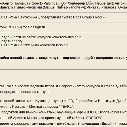
Роберто Паломба (Roberto Palomba); Юрг Хойбергер (JÜrg Heuberger); Антонио 
Мануэль Нуньес-Яновский (Manuel NuÑez-Yanowsky); Рената Литвинова, Окса
ООО «Рока Сантехника», представительство Roca Group в России
konkurs2009@roca-design.ru
Подробности на сайте конкурса www.roca-design.ru
Подать заявку
ООО «Рока Сантехника» www.roca-russia.ru
дизайна ванной комнаты, сподвигнуть творческих людей к созданию новых
ве Roca в России подвела итоги II Всероссийского конкурса в сфере диза
в, представленных на конкурс.
 ванной комнаты», обучающие курсы в IED, Европейском Институте Дизайн
чурину Рустаму (г.Москва) за проект "PEARL".
 продуктов для ванной комнаты», обучающие курсы в IED, Европейском Инс
маровой Арине (г.Москва) за проект душевой кабины "COCOON".
 проекта специальными призами – ноутбуками. В номинации «Дизайн интерь