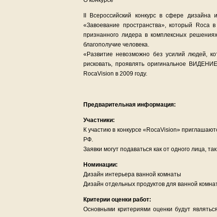
О конкурсе
II Всероссийский конкурс в сфере дизайна
«Завоевание пространства», который Roca 
признанного лидера в комплексных решениях 
благополучие человека.
«Развитие невозможно без усилий людей, ко
рисковать, проявлять оригинальное ВИДЕНИ
RocaVision в 2009 году.
Предварительная информация:
Участники:
К участию в конкурсе «RocaVision» приглашаю
РФ.
Заявки могут подаваться как от одного лица, так
Номинации:
Дизайн интерьера ванной комнаты
Дизайн отдельных продуктов для ванной комн
Критерии оценки работ:
Основными критериями оценки будут являться