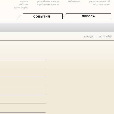
пресса
российские новости
библиотека
рассылка новостей
события
зарубежные новости
обратная связь
фотогалерея
ПРЕССА
СОБЫТИЯ
конкурс
арт-лайф