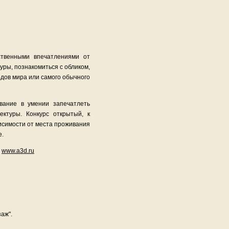
ственными впечатлениями от
уры, познакомиться с обликом,
одов мира или самого обычного
ование в умении запечатлеть
ктуры. Конкурс открытый, к
исимости от места проживания
е.
е
www.a3d.ru
аж".