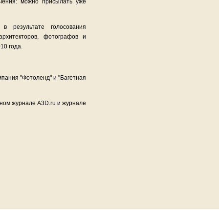
чения: можно присылать уже
 в результате голосования
архитекторов, фотографов и
10 года.
мпания "Фотоленд" и "Багетная
нном журнале A3D.ru и журнале