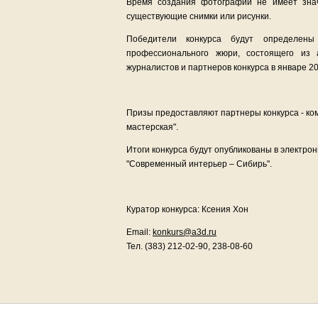
Время создания фотографий не имеет зна
существующие снимки или рисунки.
Победители конкурса будут определены
профессионального жюри, состоящего из 
журналистов и партнеров конкурса в январе 20
Призы предоставляют партнеры конкурса - ко
мастерская".
Итоги конкурса будут опубликованы в электро
"Современный интерьер – Сибирь".
Куратор конкурса: Ксения Хон
Email:
konkurs@a3d.ru
Тел. (383) 212-02-90, 238-08-60