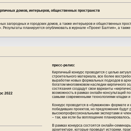
рпичных домов, интерьеров, общественных пространств
ых загородных и городских домов, а также интерьеров и общественных прос
 Результаты планируется опубликовать в журнале «Проект Балтия», а также
пресс-релиз:
Кирпичный конкурс проводится с целью актуал
строительного материала, все более востребов
выработки новых формальных подходов в архи
богатом многовековом наследии кирпичного зо
состязания создадут свои варианты «кирпично
возможность в рамках онлайн-консультаций по
рс 2022
самыми современными технологиями кладки и 
Конкурс проводится в «бумажном» формате и 
победивших проектов, но предложения будут
высокопрофессиональными экспертами и член
– так, как если бы воплощение планировалось.
В рамках конкурса состоятся онлайн-семинар
архитектуре, которые проведут историки, пра