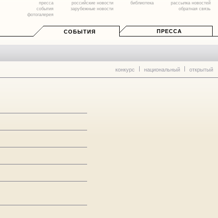
пресса
российские новости
библиотека
рассылка новостей
события
зарубежные новости
обратная связь
фотогалерея
ПРЕССА
СОБЫТИЯ
конкурс
национальный
открытый