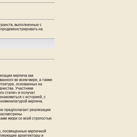
транств, выполненные с
 продемонстрировать на
изации кирпича как
анного во всем мире, а также
тектуре, основанных на
дчества. Участники
го стиля» и получат
знакомиться с историей, с
номенклатурой кирпича.
не предполагает реализации
 рассмотрены
ами жюри со всей строгостью
ы, посвященные кирпичной
ктикующие архитекторы и