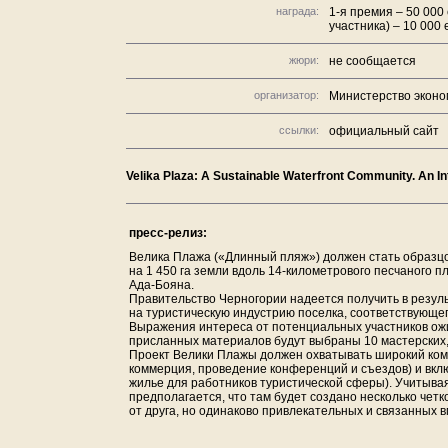
награда:
1-я премия – 50 000 
участника) – 10 000 
жюри:
не сообщается
организатор:
Министерство эконо
ссылки:
официальный сайт
Velika Plaza: A Sustainable Waterfront Community. An I
пресс-релиз:
Велика Плажа («Длинный пляж») должен стать образц
на 1 450 га земли вдоль 14-километрового песчаного 
Ада-Бояна.
Правительство Черногории надеется получить в резул
на туристическую индустрию поселка, соответствующ
Выражения интереса от потенциальных участников ожи
присланных материалов будут выбраны 10 мастерских, 
Проект Велики Плажы должен охватывать широкий компл
коммерция, проведение конференций и съездов) и вклю
жилье для работников туристической сферы). Учитыва
предполагается, что там будет создано несколько чет
от друга, но одинаково привлекательных и связанных 