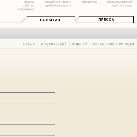
пресса
российские новости
библиотека
рассылка новостей
события
зарубежные новости
обратная связь
фотогалерея
ПРЕССА
СОБЫТИЯ
конкурс
международный
открытый
современная архитектура