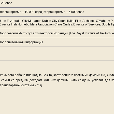
120 евро
первая премия – 10 000 евро, вторая премия – 5 000 евро
John Fitzgerald, City Manager, Dublin City Council Jim Pike, Architect, O'Mahony Pik
Director Irish Homebuilders Association Clare Curley, Director of Services, South 
Королевский Институт архитекторов Ирландии [The Royal Institute of the Architect
дополнительная информация
кт жилого района площадью 12,4 га, застроенного частными домами с 3, 4 ил
 семьи со средним доходом. Для них должны быть созданы условия для ко
транспортной системы и т. д.