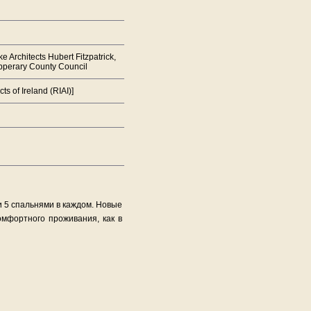
e Architects Hubert Fitzpatrick,
Tipperary County Council
s of Ireland (RIAI)]
и 5 спальнями в каждом. Новые
мфортного проживания, как в