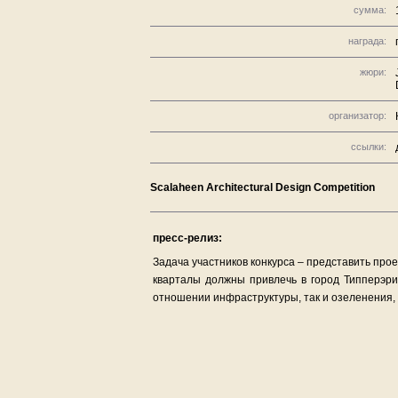
сумма:
награда:
жюри:
организатор:
ссылки:
Scalaheen Architectural Design Competition
пресс-релиз:
Задача участников конкурса – представить прое
кварталы должны привлечь в город Типперэри
отношении инфраструктуры, так и озеленения, 