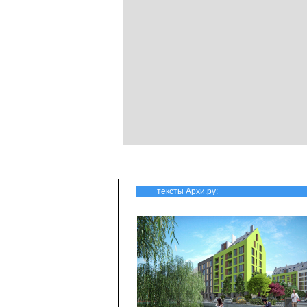
тексты Архи.ру: