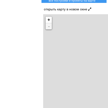
все постройки и проекты на карте
открыть карту в новом окне
+
-