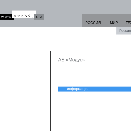
РОССИЯ
МИР
ТЕ
Россия
АБ «Модус»
информация: