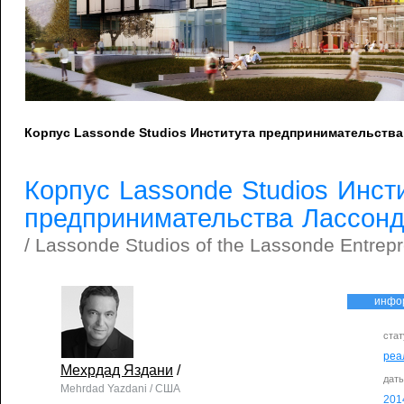
Корпус Lassonde Studios Института предпринимательства 
Корпус Lassonde Studios Инст
предпринимательства Лассон
/ Lassonde Studios of the Lassonde Entrepre
инфо
стат
реа
Мехрдад Яздани
/
дат
Mehrdad Yazdani / США
201