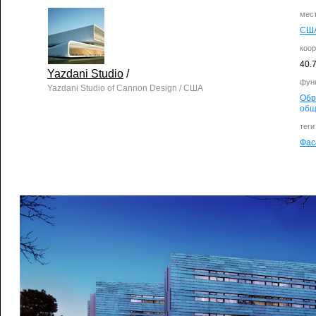
мес
СШ
коо
40.
Yazdani Studio
/
фун
Yazdani Studio of Cannon Design / США
Обр
общ
теги
Фас