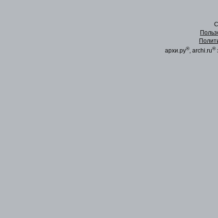
C
Польз
Полит
®
®
архи.ру
, archi.ru