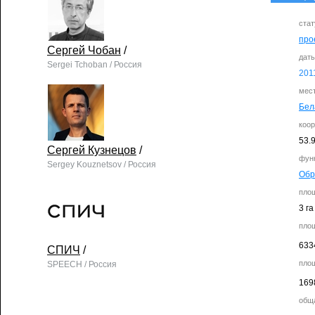
стат
про
Сергей Чобан
/
дат
Sergei Tchoban / Россия
201
мес
Бел
коо
53.
Сергей Кузнецов
/
фун
Sergey Kouznetsov / Россия
Обр
пло
3 га
пло
633
СПИЧ
/
пло
SPEECH / Россия
169
общ