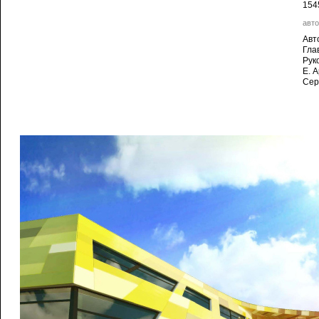
154
авто
Авт
Гла
Рук
Е. 
Сер