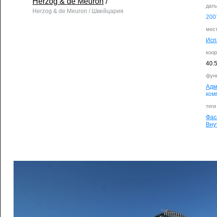
Herzog & de Meuron
/
дат
Herzog & de Meuron / Швейцария
200
мес
Исп
коо
40.
фун
Адм
ком
теги
Фас
Вну