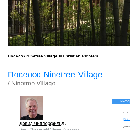
Поселок Ninetree Village © Christian Richters
Поселок Ninetree Village
/ Ninetree Village
инфо
стат
реа
Дэвид Чипперфильд
/
дат
David Chipperfield / Великобритания