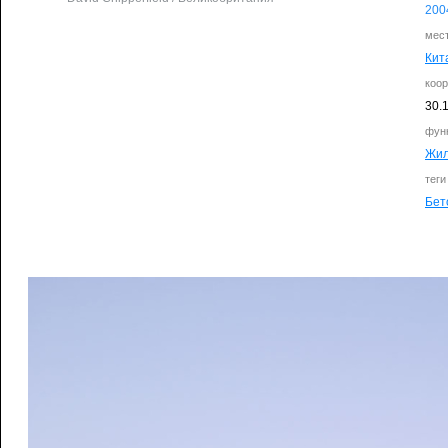
200
мес
Кит
коо
30.
фун
Жи
теги
Бет