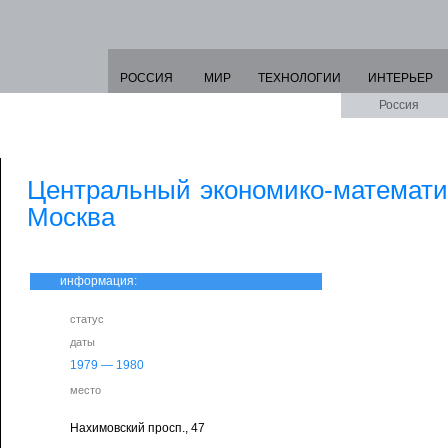
РОССИЯ
МИР
ТЕХНОЛОГИИ
ИНТЕРЬЕР
Россия
Центральный экономико-математич
Москва
информация:
статус
даты
1979
—
1980
место
Нахимовский просп., 47