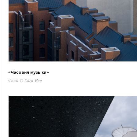
«Часовня музыки»
Фото © Chen Hao