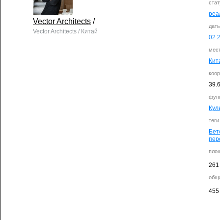
стат
реа
Vector Architects
/
дат
Vector Architects / Китай
02.
мес
Кит
коо
39.
фун
Кул
теги
Бет
пер
пло
261
общ
455