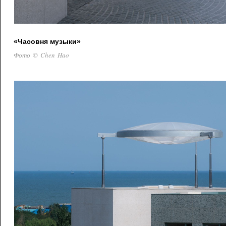
«Часовня музыки»
Фото © Chen Hao