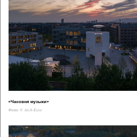
«Часовня музыки»
Фото © Arch-Exist