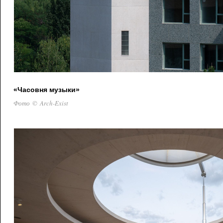
«Часовня музыки»
Фото © Arch-Exist