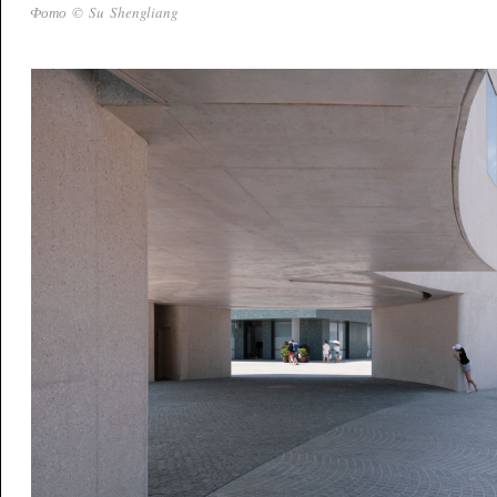
Фото © Su Shengliang