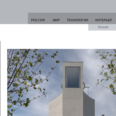
РОССИЯ
МИР
ТЕХНОЛОГИИ
ИНТЕРЬЕР
Россия