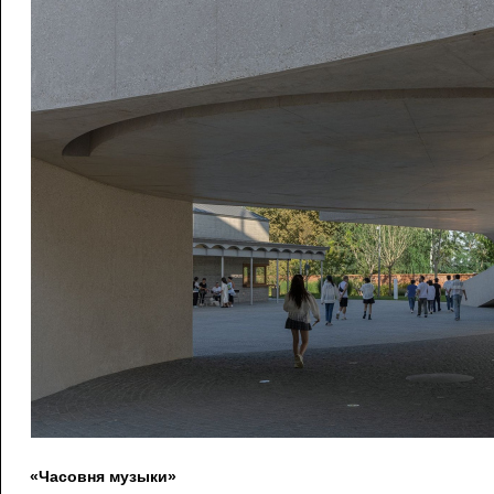
«Часовня музыки»