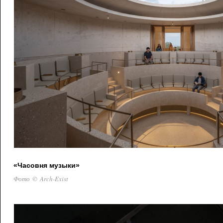
«Часовня музыки»
Фото © Arch-Exist