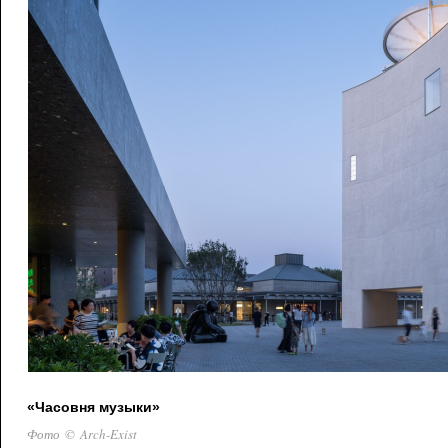
«Часовня музыки»
Фото © Arch-Exist