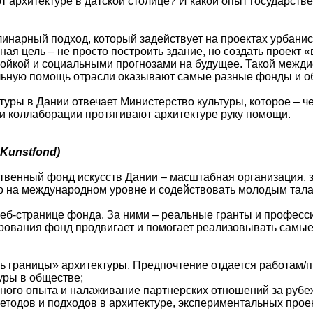
 архитектуре в датской столице? И какой опыт государств
инарный подход, который задействует на проектах урбанист
ая цель – не просто построить здание, но создать проект «в
ройкой и социальными прогнозами на будущее. Такой межд
ьную помощь отрасли оказывают самые разные фонды и о
туры в Дании отвечает Министерство культуры, которое – 
и коллаборации протягивают архитектуре руку помощи.
Kunstfond)
твенный фонд искусств Дании – масштабная организация, за
го на международном уровне и содействовать молодым тала
еб-странице фонда. За ними – реальные гранты и професс
ования фонд продвигает и помогает реализовывать самые
ь границы» архитектуры. Предпочтение отдается работам
уры в обществе;
ного опыта и налаживание партнерских отношений за рубеж
етодов и подходов в архитектуре, экспериментальных прое