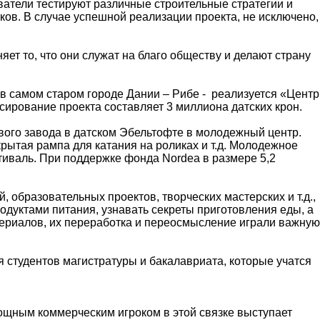
ватели тестируют различные строительные стратегии и
ков. В случае успешной реализации проекта, не исключено,
яет то, что они служат на благо обществу и делают страну
 самом старом городе Дании – Рибе - реализуется «Центр
сирование проекта составляет 3 миллиона датских крон.
ого завода в датском Эбельтофте в молодежный центр.
рытая рампа для катания на роликах и т.д. Молодежное
тиваль. При поддержке фонда Nordea в размере 5,2
 образовательных проектов, творческих мастерских и т.д.,
родуктами питания, узнавать секреты приготовления еды, а
атериалов, их переработка и переосмысление играли важную
 студентов магистратуры и бакалавриата, которые учатся
ощным коммерческим игроком в этой связке выступает