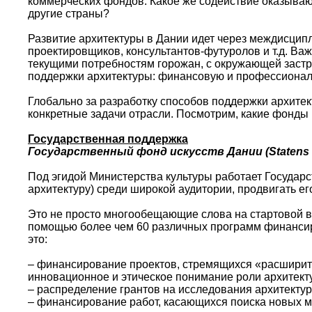
коммерческих фондов. Какое же содействие оказывают
другие страны?
Развитие архитектуры в Дании идет через междисципл
проектировщиков, консультантов-футуролов и т.д. Важн
текущими потребностям горожан, с окружающей заст
поддержки архитектуры: финансовую и профессионал
Глобально за разработку способов поддержки архитек
конкретные задачи отрасли. Посмотрим, какие фонды 
Государственная поддержка
Государственный фонд искусств Дании (Statens 
Под эгидой Министерства культуры работает Государс
архитектуру) среди широкой аудитории, продвигать е
Это не просто многообещающие слова на стартовой в
помощью более чем 60 различных программ финансир
это:
– финансирование проектов, стремящихся «расширит
инновационное и этическое понимание роли архитект
– распределение грантов на исследования архитектур
– финансирование работ, касающихся поиска новых м