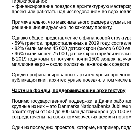
тиражирования;
– финансирование поездок в архитектурную мастерск
проект или работать над исследованием во вдохно
Примечательно, что максимального размера суммы, на
решение индивидуально по каждому проекту.
Однако общее представление о финансовой структур
• 59% грантов, предоставленных в 2019 году, составл
• 82% были менее 45 000 датских крон (около 6 000 ев
• 96% были менее 75 000 датских крон (приблизительн
В 2019 году комитет получил почти 1500 заявок на у
миллиона евро – около половины ежегодных средств 
Среди профинансированных архитектурных проектов б
публикация книг, архитектурные поездки, в том числе
Частные фонды, поддерживающие архитектуру
Помимо государственной поддержки, в Дании работае
крупные из них – это Danmarks Nationalbanks Jubilæu
архитектуры от 500 до 800 млн датских крон (до 100
сосредоточены на своих коммерческих целях и поэтом
Один из последних проектов, которые, например, по