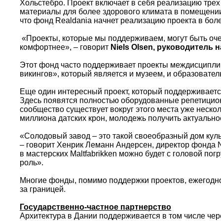
Хольстебро. Проект включает в себя реализацию трех
материалы для более здорового климата в помещении.
что фонд Realdania начнет реализацию проекта в бол
«Проекты, которые мы поддерживаем, могут быть очень
комфортнее», – говорит
Niels Olsen, руководитель
Этот фонд часто поддерживает проекты междисциплин
викингов», который является и музеем, и образовате
Еще один интересный проект, который поддерживает
Здесь появятся полностью оборудованные репетицион
сообщество существует вокруг этого места уже неско
миллиона датских крон, молодежь получить актуально
«Солодовый завод – это такой своеобразный дом куль
– говорит Хенрик Леманн Андерсен, директор фонда No
в мастерских Maltfabrikken можно будет с головой по
роль».
Многие фонды, помимо поддержки проектов, ежегодно 
за границей.
Государственно-частное партнерство
Архитектура в Дании поддерживается в том числе че