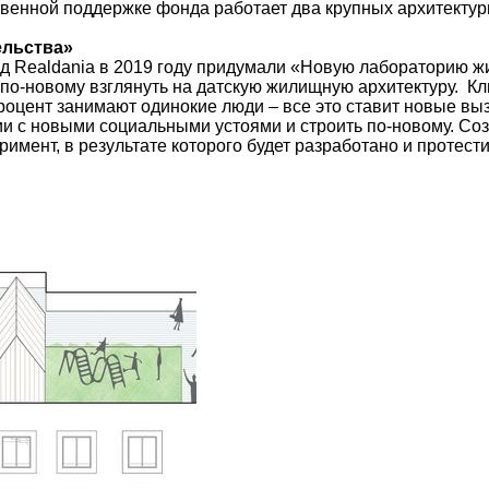
твенной поддержке фонда работает два крупных архитектур
ельства»
д Realdania в 2019 году придумали «Новую лабораторию ж
 по-новому взглянуть на датскую жилищную архитектуру. К
роцент занимают одинокие люди – все это ставит новые вы
и с новыми социальными устоями и строить по-новому. Соз
римент, в результате которого будет разработано и протес