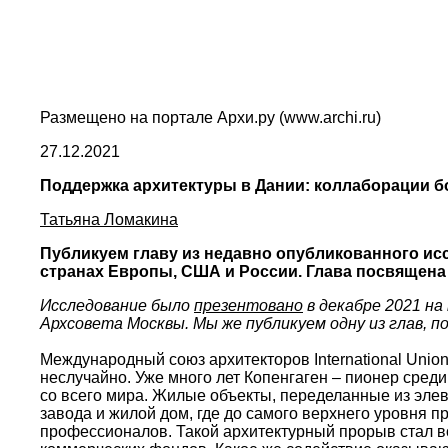
Размещено на портале Архи.ру (www.archi.ru)
27.12.2021
Поддержка архитектуры в Дании: коллаборации б
Татьяна Ломакина
Публикуем главу из недавно опубликованного ис
странах Европы, США и России. Глава посвящена 
Исследование было
презентовано
в декабре 2021 н
Архсовета Москвы. Мы же публикуем одну из глав, 
Международный союз архитекторов International Unio
неслучайно. Уже много лет Копенгаген – пионер сре
со всего мира. Жилые объекты, переделанные из эле
завода и жилой дом, где до самого верхнего уровня п
профессионалов. Такой архитектурный прорыв стал во