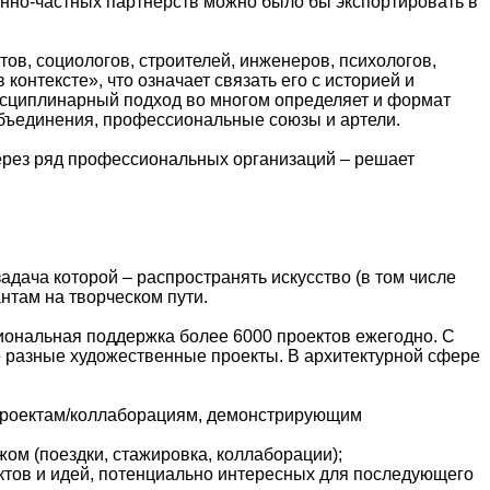
енно-частных партнерств можно было бы экспортировать в
ов, социологов, строителей, инженеров, психологов,
 контексте», что означает связать его с историей и
исциплинарный подход во многом определяет и формат
бъединения, профессиональные союзы и артели.
через ряд профессиональных организаций – решает
дача которой – распространять искусство (в том числе
нтам на творческом пути.
иональная поддержка более 6000 проектов ежегодно. С
 разные художественные проекты. В архитектурной сфере
/проектам/коллаборациям, демонстрирующим
ом (поездки, стажировка, коллаборации);
ктов и идей, потенциально интересных для последующего