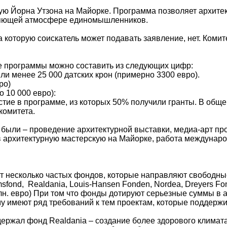
ую Йорна Утзона на Майорке. Программа позволяет архит
вляющей атмосфере единомышленников.
 которую соискатель может подавать заявление, нет. Комит
е программы можно составить из следующих цифр:
яли менее 25 000 датских крон (примерно 3300 евро).
ро)
о 10 000 евро):
частие в программе, из которых 50% получили гранты. В об
комитета.
ыли – проведение архитектурной выставки, медиа-арт прое
 в архитектурную мастерскую на Майорке, работа междунаро
т несколько частых фондов, которые направляют свободные
msfond, Realdania, Louis-Hansen Fonden, Nordea, Dreyers 
 млн. евро) При том что фонды дотируют серьезные суммы в
у имеют ряд требований к тем проектам, которые поддержи
ддержал фонд Realdania – создание более здорового клима