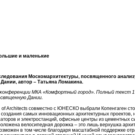
ольшие и маленькие
следования Москомархитектуры, посвященного анализу
Дании, автор – Татьяна Ломакина.
а конференции МКА «Комфортный город». Полный текст 
посвященную Дании.
n of Architects совместно с ЮНЕСКО выбрали Копенгаген ст
ди создания самых инновационных архитектурных проектов,
ваторов и электростанций, офисные центры из цементных с
роложена велосипедная дорожка – это лишь верхушка архите
зможен в том числе благодаря масштабной поддержке отрасл