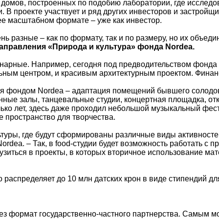
 домов, построенных по подобию лаборатории, где исследо
 В проекте участвует и ряд других инвесторов и застройщи
ее масштабном формате – уже как инвестор.
 разные – как по формату, так и по размеру, но их объедин
 направления «Природа и культура» фонда
Nordea
.
арные. Например, сегодня под предводительством фонда в
льным центром, и красивым архитектурным проектом. Финан
ся фондом Nordea – адаптация помещений бывшего солодов
ные залы, танцевальные студии, концертная площадка, отк
лько лет, здесь даже проходил небольшой музыкальный фес
е пространство для творчества.
туры, где будут сформированы различные виды активностей,
rdea. – Так, в food-студии будет возможность работать с п
грузиться в проекты, в которых вторичное использование м
распределяет до 10 млн датских крон в виде стипендий для
рез формат государственно-частного партнерства. Самым м