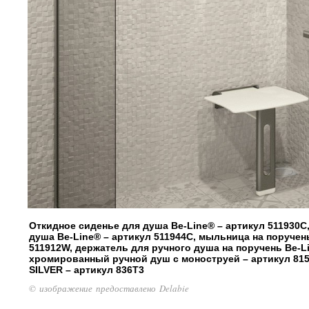
Откидное сиденье для душа Be-Line® – артикул 511930C
душа Be-Line® – артикул 511944C, мыльница на поручен
511912W, держатель для ручного душа на поручень Be-Li
хромированный ручной душ с моноструей – артикул 815
SILVER – артикул 836T3
© изображение предоставлено Delabie