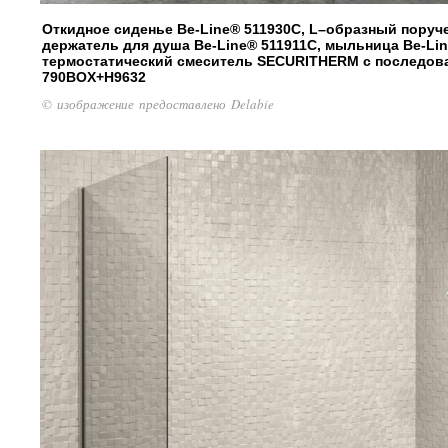
Откидное сиденье Be-Line® 511930C, L–образный поруче
держатель для душа Be-Line® 511911C, мыльница Be-Li
термостатический смеситель SECURITHERM с последов
790BOX+H9632
© изображение предоставлено Delabie