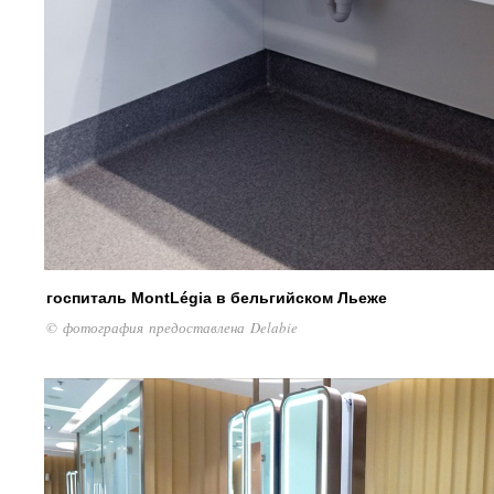
госпиталь MontLégia в бельгийском Льеже
© фотография предоставлена Delabie