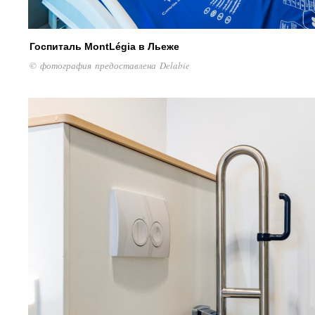
Госпиталь MontLégia в Льеже
© фотография предоставлена Delabie