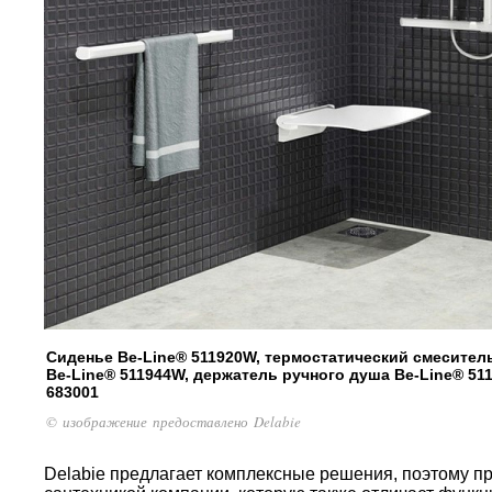
Сиденье Be-Line® 511920W, термостатический смесител
Be-Line® 511944W, держатель ручного душа Be-Line® 5
683001
© изображение предоставлено Delabie
Delabie предлагает комплексные решения, поэтому п