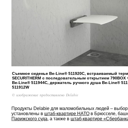
Съемное сиденье Be-Line® 511920C, встраиваемый тер
SECURITHERM с последовательным открытием 790BOX +
Be-Line® 511944C, держатель ручного душа Be-Line® 51
511912W
© изображение предоставлено Delabie
Продукты Delabie для маломобильных людей – выбор
установлены в
штаб-квартире НАТО
в Брюсселе, баш
Парижского суда
, а также в
штаб-квартире «Сбербанк