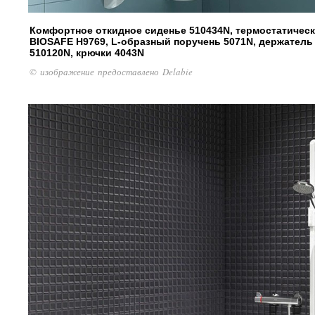
Комфортное откидное сиденье 510434N, термостатиче
BIOSAFE H9769, L-образный поручень 5071N, держатель
510120N, крючки 4043N
© изображение предоставлено Delabie