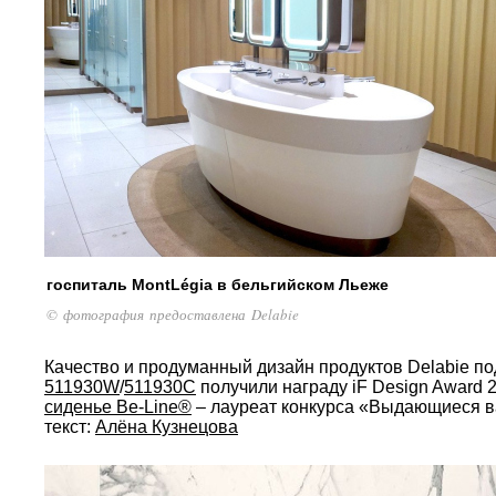
госпиталь MontLégia в бельгийском Льеже
© фотография предоставлена Delabie
Качество и продуманный дизайн продуктов Delabie п
511930W
/
511930C
получили награду iF Design Award 
сиденье Be-Line®
– лауреат конкурса «Выдающиеся в
текст:
Алёна Кузнецова