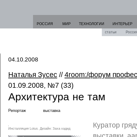
РОССИЯ
МИР
ТЕХНОЛОГИИ
ИНТЕРЬЕР
статьи
Росси
04.10.2008
Наталья Зусес
//
4room:/форум профе
01.09.2008, №7 (33)
Архитектура не там
Репортаж
выставка
Куратор гря
Инсталляция Lotus. Дизайн: Заха хадид
выставки, аа