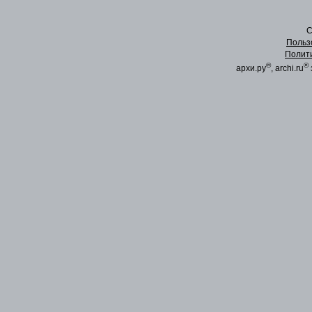
C
Польз
Полит
®
®
архи.ру
, archi.ru