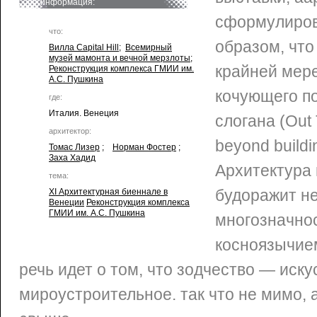
информация:
сформулиров
что:
образом, что
Вилла Capital Hill
;
Всемирный
музей мамонта и вечной мерзлоты
;
крайней мере
Реконструкция комплекса ГМИИ им.
А.С. Пушкина
кочующего п
где:
Италия. Венеция
слогана (Out 
архитектор:
beyond buildi
Томас Лизер
;
Норман Фостер
;
Заха Хадид
Архитектура
тема:
будоражит не
XI Архитектурная биеннале в
Венеции
Реконструкция комплекса
ГМИИ им. А.С. Пушкина
многозначнос
косноязычие
речь идет о том, что зодчество — иску
мироустроительное. так что не мимо, 