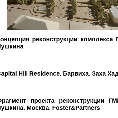
Концепция реконструкции комплекса 
Пушкина
apital Hill Residence. Барвиха. Заха Ха
Фрагмент проекта реконструкции ГМ
ушкина. Москва. Foster&Partners