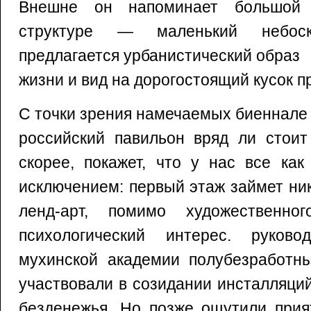
Внешне он напоминает большой 
структуре — маленький небос
предлагается урбанистический образ
жизни и вид на дорогостоящий кусок п
С точки зрения намечаемых биеннале
российский павильон вряд ли стоит
скорее, покажет, что у нас все ка
исключением: первый этаж займет ни
ленд-арт, помимо художественног
психологический интерес. руково
мухинской академии полубезработны
участвовали в созидании инсталляци
безденежья. Но позже ощутили прия