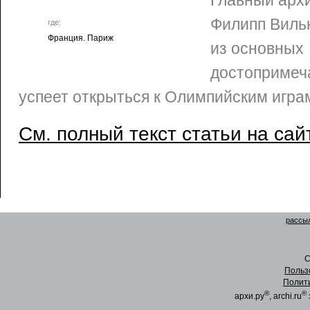
Главный арх
Филипп Вильн
где:
Франция. Париж
из основных
достопримеч
успеет открыться к Олимпийским игра
См. полный текст статьи на сай
рассыл
C
Польз
Полит
®
®
архи.ру
, archi.ru