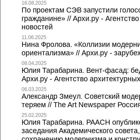
16.08.2025
По проектам СЭВ запустили голос
гражданине» // Архи.ру - Агентств
новостей
11.06.2025
Нина Фролова. «Коллизии модерн
ориентализма» // Архи.ру - заруб
08.04.2025
Юлия Тарабарина. Вент-фасад: бед
Архи.ру - Агентство архитектурны
06.03.2025
Александр Змеул. Советский моде
теряем // The Art Newspaper Россия
25.02.2025
Юлия Тарабарина. РААСН опублик
заседания Академического совета
сохранению модернизма и конструк