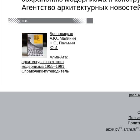
Агентство архитектурных новосте
книги:
Броновицкая
А.Ю., Малинин
Н.С., Пальмин
Ю.И.
Алма-Ата:
архитектура советского
модернизма 1955–1991.
Справочник-путеводитель
рассыл
C
Польз
Полит
®
®
архи.ру
, archi.ru