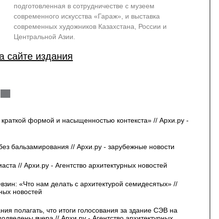
подготовленная в сотрудничестве с музеем
современного искусства «Гараж», и выставка
современных художников Казахстана, России и
Центральной Азии.
а сайте издания
краткой формой и насыщенностью контекста» // Архи.ру -
без бальзамирования // Архи.ру - зарубежные новости
ста // Архи.ру - Агентство архитектурных новостей
зин: «Что нам делать с архитектурой семидесятых» //
рных новостей
ия полагать, что итоги голосования за здание СЭВ на
дведены вчера // Архи.ру - Агентство архитектурных