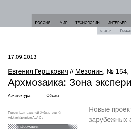
РОССИЯ
МИР
ТЕХНОЛОГИИ
ИНТЕРЬЕР
статьи
Росси
17.09.2013
Евгения Гершкович
//
Мезонин
, № 154,
Архмозаика: Зона экспер
Архитектура
Объект
Новые проек
Проект Центральной библиотеки. ©
Arkkitehtitoimisto ALA Oy
зарубежных 
информация: