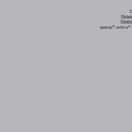
C
Польз
Полит
®
®
архи.ру
, archi.ru