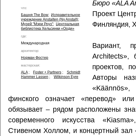
Бюро «ALA Ar
что:
Проект Цент
Башня The Bow
;
Исправительное
учреждение Anstalten (Ny Anstalt)
;
Финляндия, 
Музей "Мэри Роуз"
;
Центральная
библиотека Хельсинки «Ооди»
где:
Международная
Вариант, п
архитектор:
Architects»
Норман Фостер
проектов, п
мастерская:
ALA
;
Foster + Partners
;
Schmidt
Авторы наз
Hammer Lassen
;
Wilkinson Eyre
«Käännös»,
финского означает «перевод» или
обязывает – рядом расположены зна
современного искусства «Kiasma»
Стивеном Холлом, и концертный зал