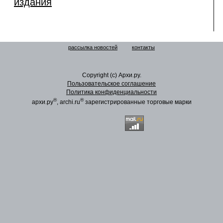
издания
рассылка новостей
контакты
Copyright (c) Архи.ру.
Пользовательское соглашение
Политика конфиденциальности
®
®
архи.ру
, archi.ru
зарегистрированные торговые марки