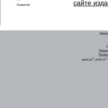
сайте изд
Хорватия
рассыл
C
Польз
Полит
®
®
архи.ру
, archi.ru