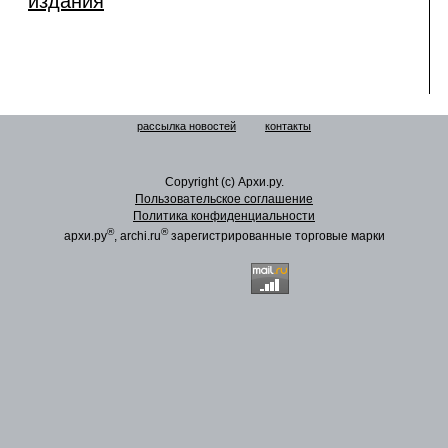
издания
рассылка новостей
контакты
Copyright (c) Архи.ру.
Пользовательское соглашение
Политика конфиденциальности
®
®
архи.ру
, archi.ru
зарегистрированные торговые марки