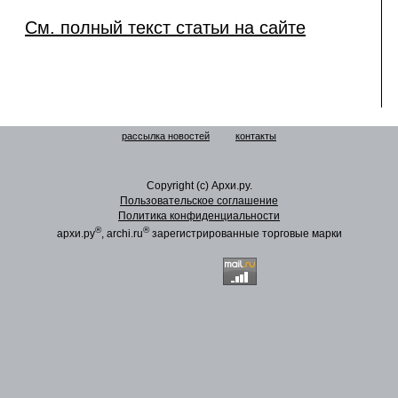
См. полный текст статьи на сайте
рассылка новостей
контакты
Copyright (c) Архи.ру.
Пользовательское соглашение
Политика конфиденциальности
®
®
архи.ру
, archi.ru
зарегистрированные торговые марки