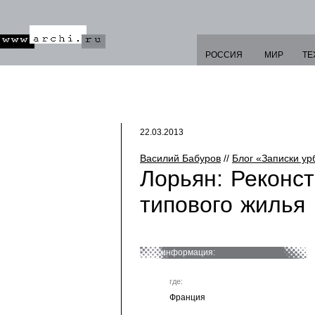
РОССИЯ
МИР
ТЕ
22.03.2013
Василий Бабуров
//
Блог «Записки ур
Лорьян: Реконст
типового жилья
информация:
где:
Франция