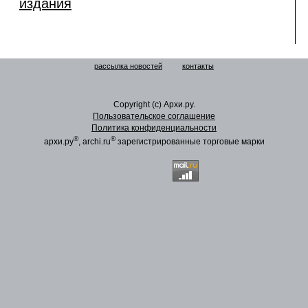
издания
рассылка новостей
контакты
Copyright (c) Архи.ру.
Пользовательское соглашение
Политика конфиденциальности
®
®
архи.ру
, archi.ru
зарегистрированные торговые марки