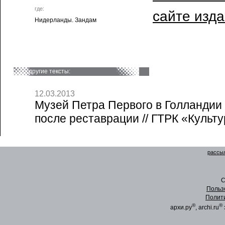
где:
сайте изд
Нидерланды. Зандам
другие тексты:
12.03.2013
Музей Петра Первого в Голландии
после реставрации // ГТРК «Культу
рассыл
C
Польз
Полит
®
®
архи.ру
, archi.ru