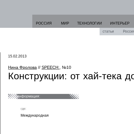
РОССИЯ
МИР
ТЕХНОЛОГИИ
ИНТЕРЬЕР
статьи
Росси
15.02.2013
Нина Фролова
//
SPEECH:
, №10
Конструкции: от хай-тека д
информация:
где:
Международная