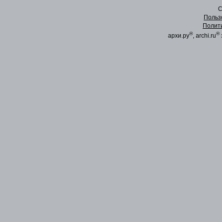
C
Польз
Полит
®
®
архи.ру
, archi.ru