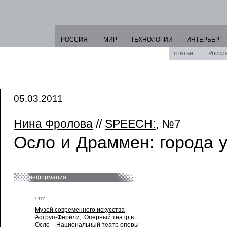
РОССИЯ
МИР
ТЕХНОЛОГИИ
ИНТЕРЬЕР
статьи
Росси
05.03.2011
Нина Фролова
//
SPEECH:
, №7
Осло и Драммен: города 
информация:
что:
Музей современного искусства
Аструп-Фернли
;
Оперный театр в
Осло – Национальный театр оперы