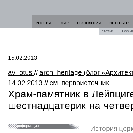
РОССИЯ
МИР
ТЕХНОЛОГИИ
ИНТЕРЬЕР
статьи
Росси
15.02.2013
av_otus
//
arch_heritage (блог «Архите
14.02.2013 // см.
первоисточник
Храм-памятник в Лейпциге
шестнадцатерик на четве
информация:
История цер