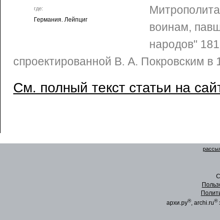
Митрополита 
где:
Германия. Лейпциг
воинам, павш
народов" 1813
спроектированной В. А. Покровским в 1
См. полный текст статьи на сай
рассыл
C
Польз
Полит
®
®
архи.ру
, archi.ru