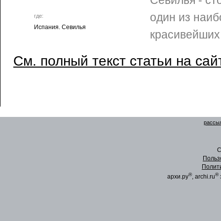
Севилья - ст
один из наиб
где:
Испания. Севилья
красивейших
См. полный текст статьи на сай
рассыл
C
Польз
Полит
®
®
архи.ру
, archi.ru