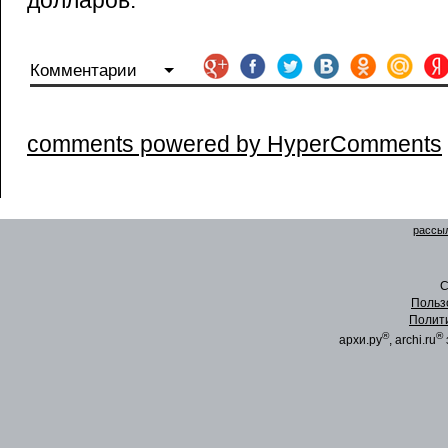
долларов.
Комментарии
comments powered by HyperComments
рассыл
C
Польз
Полит
®
®
архи.ру
, archi.ru