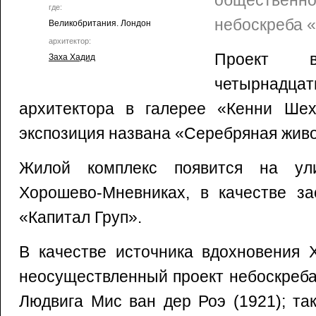
общественно
где:
небоскреба 
Великобритания. Лондон
архитектор:
Проект в
Заха Хадид
четырна
архитектора в галерее «Кенни Шех
экспозиция названа «Серебряная живо
Жилой комплекс появится на ул
Хорошево-Мневниках, в качестве за
«Капитал Груп».
В качестве источника вдохновения 
неосуществленный проект небоскреб
Людвига Мис ван дер Роэ (1921); та