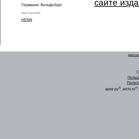
сайте изд
Германия. Вольфсбург
мастерская:
HENN
рассыл
C
Польз
Полит
®
®
архи.ру
, archi.ru