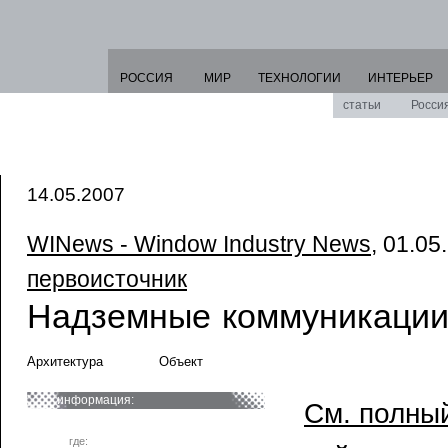
РОССИЯ
МИР
ТЕХНОЛОГИИ
ИНТЕРЬЕР
статьи
Росси
14.05.2007
WINews - Window Industry News
, 01.05
первоисточник
Надземные коммуникаци
Архитектура
Объект
информация:
См. полный
где: