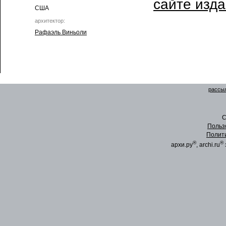
сайте изд
США
архитектор:
Рафаэль Виньоли
рассыл
C
Польз
Полит
®
®
архи.ру
, archi.ru