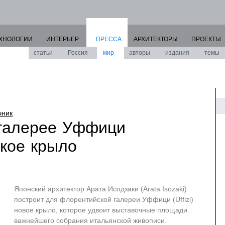
ХНОЛОГИИ
ИНТЕРЬЕР
ПРЕССА
АРХИТЕКТОРЫ
ПРОЕКТЫ
статьи
Россия
мир
авторы
издания
темы
чник
 галерее Уффици
ское крыло
Японский архитектор Арата Исодзаки (Arata Isozaki)
построит для флорентийской галереи Уффици (Uffizi)
новое крыло, которое удвоит выставочные площади
важнейшего собрания итальянской живописи.