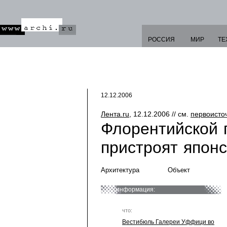
РОССИЯ
МИР
ТЕ
12.12.2006
Лента.ru
, 12.12.2006 // см.
первоисто
Флорентийской
пристроят япон
Архитектура
Объект
информация:
что:
Вестибюль Галереи Уффици во