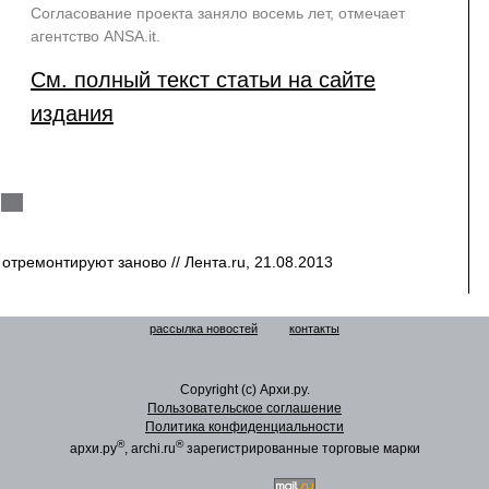
Согласование проекта заняло восемь лет, отмечает
агентство ANSA.it.
См. полный текст статьи на сайте
издания
тремонтируют заново // Лента.ru, 21.08.2013
рассылка новостей
контакты
Copyright (c) Архи.ру.
Пользовательское соглашение
Политика конфиденциальности
®
®
архи.ру
, archi.ru
зарегистрированные торговые марки