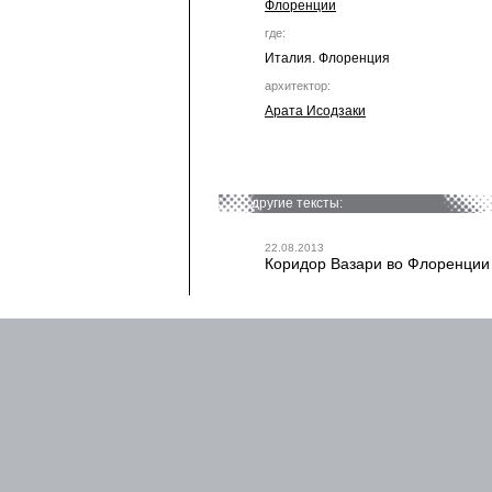
Флоренции
где:
Италия. Флоренция
архитектор:
Арата Исодзаки
другие тексты:
22.08.2013
Коридор Вазари во Флоренции о