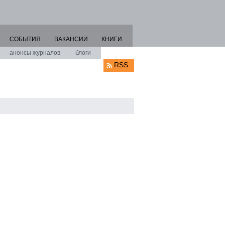
СОБЫТИЯ
ВАКАНСИИ
КНИГИ
анонсы журналов
блоги
RSS