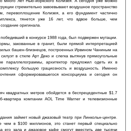
о много лет Нью-йоркского Колизея. А сегодня уже можно
струкции стремительно завоевывают воздушное пространство
ом, перевоплощение Колизея, а его фундамент частично
мплекса, тянется уже 16 лет, что вдвое больше, чем
создание оригинала.
 победивший в конкурсе 1988 года, был подвержен мутации.
рмы, закованные в гранит, были прямой интерпретацией
р жилых башен-близнецов, построенных Ирвином Чаниным на
 силуэт в стиле Арт Деко и слегка вытянув прямоугольные
 параллелограммы, архитектор предложил одеть их в
комплексу большую грациозность и воздушность. Именно
очтения сформировавшегося консорциума и сегодня он
яч квадратных метров обойдется в беспрецедентные $1.7
аб-квартира компании AOL Time Warner и телевизионные
здания займет новый джазовый театр при Линкольн-центре.
е чем в $100 миллионов, это станет первый специально
а его зала и джазовое кафе смогут вместить две тысячи