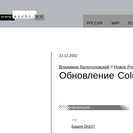
РОССИЯ
МИР
ТЕ
23.12.2002
Владимир Белоголовский
//
Новое Ру
Обновление Col
информация:
что:
Башня One57