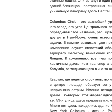
этажные башни. Они встанут в один 
зданий-близнецов, построенных 
уникальную панораму вдоль Central P
Columbus Circle - это важнейший ур
юго-западного угла Центрального п
оправдывая свое название, расширяе
другая в Нью-Йорке, очень естест
задачи. В памяти возникают две яр
композиции служит египетский обе
адмиралу Нельсону, венчающей кол
Лондон. К сожалению, все, чем по
хаотичным движением транспорта 
Колумба, заглядывающего в чье-то ок
Квартал, где ведется строительство 
в центре площади, образует вогну
непривычно острым. Именно отсюда
драме. Во-вторых, этот квартал вдв
т.е. 59-я улица здесь прерывается,
Много лет здесь находились здание Me
New York Coliseum - детище Ро