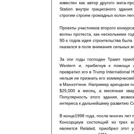
известен как автор другого мега-п
Station внутри грациозного здани
строгим строем громадных колон лег
Проекты участников второго конкурс
волны протеста, как несколькими го
90-х годов идея строительства была 
оказался в поле внимания сильных м
За эти годы господин Трамп прио
Western и, прибегнув к помощи л
превратил его в Trump International 
нельзя не признать его коммерчески
в Манхэттене. Например арендная пл
$25,000 в месяц, а месячная квар
Популярность этого здания, возм
интереса к дальнейшему развитию Co
В конце1998 года, после многих лет 
Консорциум состоящий из трех к
является Related, приобрел этот 