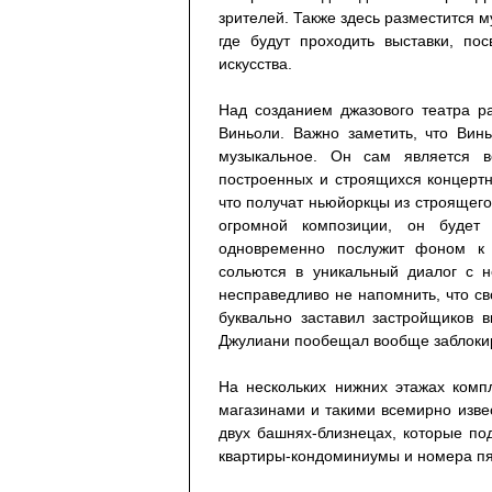
зрителей. Также здесь разместится му
где будут проходить выставки, по
искусства.
Над созданием джазового театра р
Виньоли. Важно заметить, что Вин
музыкальное. Он сам является 
построенных и строящихся концертн
что получат ньюйоркцы из строящего
огромной композиции, он будет
одновременно послужит фоном к 
сольются в уникальный диалог с 
несправедливо не напомнить, что с
буквально заставил застройщиков 
Джулиани пообещал вообще заблокиро
На нескольких нижних этажах комп
магазинами и такими всемирно извес
двух башнях-близнецах, которые по
квартиры-кондоминиумы и номера пяти