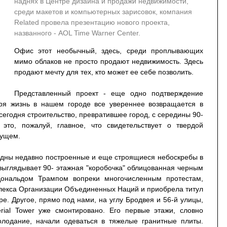
наднях в Центре дизайна и продажи недвижимости,
среди макетов и компьютерных зарисовок, компания
Related провела презентацию нового проекта,
названного - AOL Time Warner Center.
Офис этот необычный, здесь, среди проплывающих
мимо облаков не просто продают недвижимость. Здесь
продают мечту для тех, кто может ее себе позволить.
Представленный проект - еще одно подтверждение
ября жизнь в нашем городе все увереннее возвращается в
годня строительство, превратившее город, с середины 90-
это, пожалуй, главное, что свидетельствует о твердой
дущем.
идны недавно построенные и еще строящиеся небоскребы в
 выглядывает 90- этажная "коробочка" облицованная черным
 Дональдом Трампом вопреки многочисленным протестам,
плекса Организации Объединенных Наций и приобрела титул
ре. Другое, прямо под нами, на углу Бродвея и 56-й улицы,
rial Tower уже смонтировано. Его первые этажи, словно
лодание, начали одеваться в тяжелые гранитные плиты.