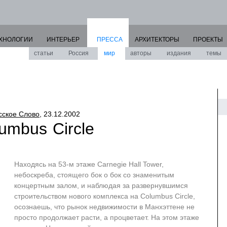
ХНОЛОГИИ
ИНТЕРЬЕР
ПРЕССА
АРХИТЕКТОРЫ
ПРОЕКТЫ
статьи
Россия
мир
авторы
издания
темы
сское Слово
, 23.12.2002
umbus Circle
Находясь на 53-м этаже Carnegie Hall Tower,
небоскреба, стоящего бок о бок со знаменитым
концертным залом, и наблюдая за развернувшимся
строительством нового комплекса на Columbus Circle,
осознаешь, что рынок недвижимости в Манхэттене не
просто продолжает расти, а процветает. На этом этаже