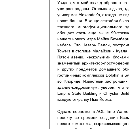
Увидев, что мой взгляд обращен на 
уже распроданы. Огромная дыра, гд
универмаг Alexander's, отсюда не в
новая башня. В конце сентября было
этажного многофункционального з
обещает стать еще выше 90-этажн
нашего нового мэра Майка Блумберга
небеса. Это Цезарь Пелли, построи
Towers в столице Малайзии - Куал
Пятой авеню, несколькими блоками 
знаменитый архитектор-постмодернис
и других предметов домашнего оби
гостиничных комплексов Dolphin и S
во Флориде. Известный застройщик Т
здание-кондоминиум, уверен, что 
Empire State Building и Chrysler Bui
каждую открытку Нью Йорка.
Однако вернемся к AOL Time Warner
проекту со времени создания Всем
нового комплекса, вырисовывающегос