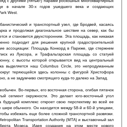
ряд с другими (пятью!) парами роскошных многоквартирных
еще в начале 30-х годов ушедшего века и создающих
ark West.
банистический и транспортный узел, где Бродвей, касаясь
арка и продолжая диагональное шествие на север, как бы
тся и становится двухсторонним. Эта площадь, как никакая
венно подходит для решения крупной градостроительной
кие ассоциации: Площадь Конкорд в Париже, где стержнем
лиск из Луксора, и Трафальгарская площадь со статуей
онну, с высоты которой открывается вид на центральный
ка выделяется наш Columbus Circle, это непродуманным
вокруг теряющейся здесь колонны с фигурой Христофора
но, а не задумчиво смотрящего куда-то далеко на Запад.
необычен. Во-первых, его восточная сторона, огибая пятачок
тый сегмент окружности. Это делает юго-восточный угол
 будущий комплекс откроет свою перспективу во всей ее
ое шире обычного. Он находится между 58-й и 60-й улицами,
 чтобы избежать еще более сложной транспортной развязки.
tropolitan Transportation Authority (MTA) и выставочный зал
берта Мозеса. Идея создания на этом месте нового