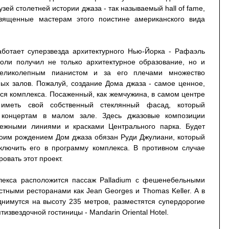
зей столетней истории джаза - так называемый hall of fame,
священные мастерам этого поистине американского вида
аботает суперзвезда архитектурного Нью-Йорка - Рафаэль
ьоли получил не только архитектурное образование, но и
великолепным пианистом и за его плечами множество
ых залов. Пожалуй, создание Дома джаза - самое ценное,
ся комплекса. Посаженный, как жемчужина, в самом центре
 иметь свой собственный стеклянный фасад, который
концертам в малом зале. Здесь джазовые композиции
нежными линиями и красками Центрального парка. Будет
воим рождением Дом джаза обязан Руди Джулиани, который
включить его в программу комплекса. В противном случае
вать этот проект.
лекса расположится пассаж Palladium с фешенебельными
тными ресторанами как Jean Georges и Thomas Keller. А в
днимутся на высоту 235 метров, разместятся супердорогие
звездочной гостиницы - Mandarin Oriental Hotel.