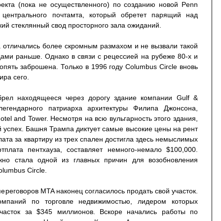
роекта (пока не осуществленного) по созданию новой Penn
я центрального почтамта, который обретет парящий над
кий стеклянный свод просторного зала ожиданий.
а отличались более скромным размахом и не вызвали такой
дами раньше. Однако в связи с рецессией на рубеже 80-х и
опять заброшена. Только в 1996 году Columbus Circle вновь
ира сего.
брел находящееся через дорогу здание компании Gulf &
егендарного патриарха архитектуры Филипа Джонсона,
Hotel and Tower. Несмотря на всю вульгарность этого здания,
й успех. Башня Трампа диктует самые высокие цены на рент
ата за квартиру из трех спален достигла здесь немыслимых
тплата пентхауза, составляет немного-немало $100,000.
ожно стала одной из главных причин для возобновления
lumbus Circle.
переговоров MTA наконец согласилось продать свой участок.
омпаний по торговле недвижимостью, лидером которых
участок за $345 миллионов. Вскоре начались работы по