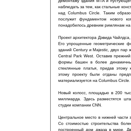
демонтажу здания MTA и пустующег
наблюдать за тем, как стальные кон
над Columbus Circle. Таким образ
послужит фундаментом нового ко
понадобилось древним римлянам на 
Проект архитектора Дэвида Чайлдса,
Его упрощенные геометрические фо
зданий Century и Majestic, двух па
Central Park West. Оставив прежний
формы башен в более динамичные
стеклянные платья, придав этому 
этому проекту были отданы предп
материализуется на Columbus Circle.
Новый колосс, площадью в 200 тыс
миллиарда. Здесь разместятся шт
студии компании CNN.
Центральное место в нижней части 
Со стоимостью строительства боле
построенный дом джаза в мире. Дв