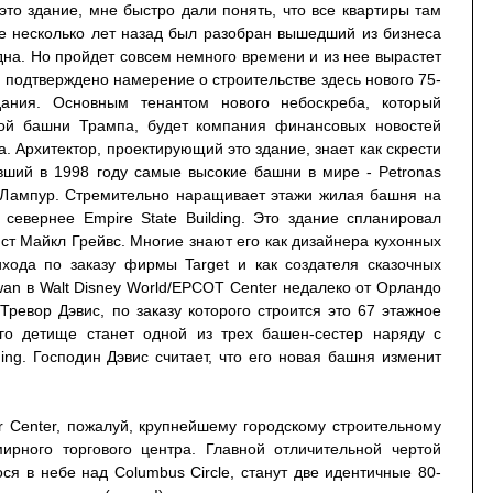
это здание, мне быстро дали понять, что все квартиры там
е несколько лет назад был разобран вышедший из бизнеса
идна. Но пройдет совсем немного времени и из нее вырастет
 подтверждено намерение о строительстве здесь нового 75-
дания. Основным тенантом нового небоскреба, который
ой башни Трампа, будет компания финансовых новостей
. Архитектор, проектирующий это здание, знает как скрести
вший в 1998 году самые высокие башни в мире - Petronas
а Лампур. Стремительно наращивает этажи жилая башня на
севернее Empire State Building. Это здание спланировал
т Майкл Грейвс. Многие знают его как дизайнера кухонных
хода по заказу фирмы Target и как создателя сказочных
wan в Walt Disney World/EPCOT Center недалеко от Орландо
ревор Дэвис, по заказу которого строится это 67 этажное
его детище станет одной из трех башен-сестер наряду с
lding. Господин Дэвис считает, что его новая башня изменит
 Center, пожалуй, крупнейшему городскому строительному
ирного торгового центра. Главной отличительной чертой
я в небе над Columbus Circle, станут две идентичные 80-