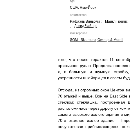
где:
США. Нью-Йорк
архитектор:
Рафаэль Виньоли
;
Майкл Грейвс
;
Дэвид Чайлдс
мастерская:
SOM - Skidmore, Owings & Merrill
того, что после терактов 11 сент
привычное русло. Продолжающееся се
х, в большую и шумную стройку, 
уверенности ньюйоркцев в своем бу
Отсюда, из огромных окон Центра в
70 этажей и выше. Вон на East Side
стеклом: стекляшка, построенная
расположилась через дорогу от ком
самого высокого жилого здания в ми
70-е этажное жилое здание - Impe
почувствовав приближающееся похо