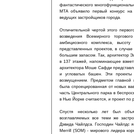
фантастического многофункционально
MTA объявило первый конкурс на 
ведущих застройщиков города.
Отличительной чертой этого перво
возведения Всемирного торговог
амбициозного комплекса, высоту
представленных проектов, в случа
большим запасом. Так, архитектор Э
в 137 этажей, напоминающее взметн
архитектора Моше Сафди представля
и угловатых башен. Эти проекты 
возмущением. Предметом главной к
была спроецированная от новых вав
часть Центрального парка в беспро
в Нью Йорке считаются, и проект по р
Спустя несколько лет был объя
возглавляемых все теми же застр
Дэвида Чайлдса. Господин Чайлдс 
Merrill (SOM) - мирового лидера ко