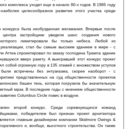
го комплекса уходит еще в начало 80-х годов. В 1985 году
наиболее целесообразное развитие этого участка среди
го конкурса была необузданная мегамания. Впервые после
о центра застройщики увидели шанс создания нового
 которого лимитировали бы только небеса. Любой из
е реализации, стал бы самым высоким зданием в мире - с
ли Аттиа спроектировал по заказу господина Трампа здание
увшуюся вверх ракету. А выигравший этот конкурс проект
л собой огромную гору в 135 этажей с множеством уступов
были встречены без энтузиазма, скорее наоборот - с
ритики представленных на суд общественности проектов
илонских башен тень, которая погрузила бы значительную
светный мрак. В последние годы с мнением общественности
азвитию Columbus Circle повис в воздухе.
влен второй конкурс. Среди соревнующихся команд
ойщиками, победителем был признан проект архитектора
является главным дизайнером компании Skidmore Owings &
рпоративного и, вообще, высотного строительства. Он также