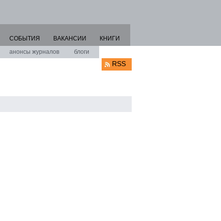
СОБЫТИЯ
ВАКАНСИИ
КНИГИ
анонсы журналов
блоги
RSS