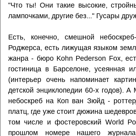
"Что ты! Они такие высокие, строй
лампочками, другие без..." Гусары дру
Есть, конечно, смешной небоскреб
Роджерса, есть лижущая языком земл
жанра - бюро Kohn Pederson Fox, ес
гостиница в Барселоне, усеянная и
(интерьер очень напоминает карти
детской энциклопедии 60-х годов). А
небоскреб на Коп ван Зюйд - ротте
платц, где уже стоит дюжина шедевров
том числе и фостеровский World Por
прошлом номере нашего журнала