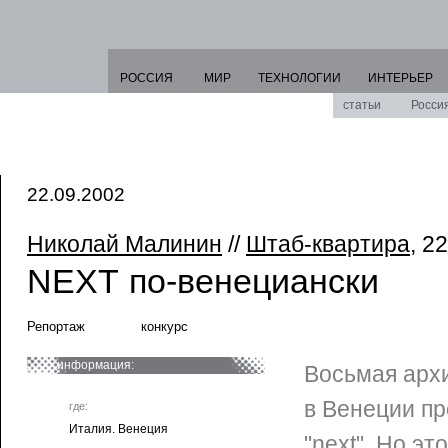
РОССИЯ
МИР
ТЕХНОЛОГИИ
ИНТЕРЬЕР
статьи
Росси
22.09.2002
Николай Малинин
//
Штаб-квартира
, 2
NEXT по-венециански
Репортаж
конкурс
информация:
Восьмая арх
в Венеции пр
где:
Италия. Венеция
"next". Но эт