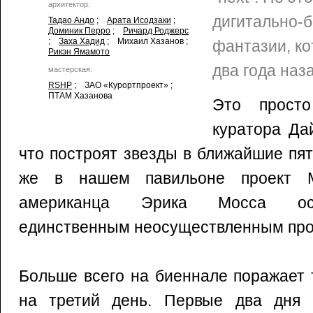
архитектор:
дигитально-
Тадао Андо
;
Арата Исодзаки
;
Доминик Перро
;
Ричард Роджерс
;
Заха Хадид
; Михаил Хазанов ;
фантазии, ко
Рикэн Ямамото
два года наза
мастерская:
RSHP
; ЗАО «Курортпроект» ;
ПТАМ Хазанова
Это просто
куратора Да
что построят звезды в ближайшие пя
же в нашем павильоне проект М
американца Эрика Мосса оста
единственным неосуществленным про
Больше всего на биеннале поражает 
на третий день. Первые два дня (