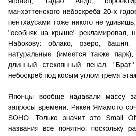
японец, Тадао Андо, спроект
манхэттенского небоскреба 20-х годо
пентхаусами тоже никого не удивишь,
"особняк на крыше" рекламировал, н
Набокову: облако, озеро, башня
натуральные (имеется также парк),
длинный стеклянный пенал. "Брат"
небоскреб под косым углом тремя эта
Японцы вообще надавали массу за
запросы времени. Рикен Ямамото соч
SOHO. Только значит это Small Off
названия все понятно: поскольку р