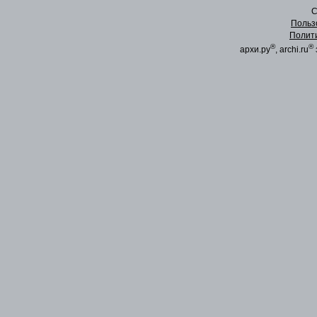
C
Польз
Полит
®
®
архи.ру
, archi.ru