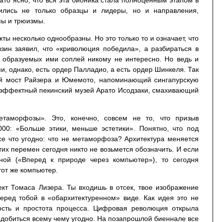
зато ясно, что вся эта бионика стала полноценным этапом в
вились не только образцы и лидеры, но и направления,
пы и трюизмы.
ты несколько однообразны. Но это только то и означает, что
взин заявил, что «криволюция победила», а разбираться в
х образуемых ими соплей никому не интересно. Но ведь и
и, однако, есть ордер Палладио, а есть ордер Шинкеля. Так
ий мост Райзера и Юмемото, напоминающий сингапурскую
е эффектный пекинский музей Арато Исодзаки, смахивающий
таморфозы». Это, конечно, совсем не то, что призыв
000: «Больше этики, меньше эстетики». Понятно, что под
е что угодно: что не метаморфоза? Архитектура меняется
тих перемен сегодня никто не возьмется обозначить. И если
ной («Вперед к природе через компьютер»), то сегодня
тот же компьютер.
кт Томаса Лизера. Ты входишь в отсек, твое изображение
перед тобой в «обархитектуренном» виде. Как идея это не
ость и простота процесса. Цифровая революция открыла
добиться всему чему угодно. На позапрошлой биеннале все