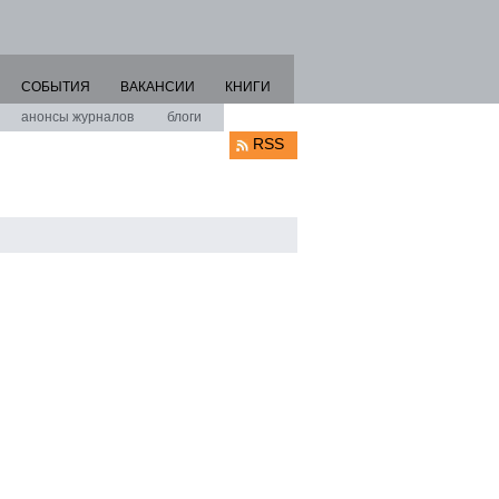
СОБЫТИЯ
ВАКАНСИИ
КНИГИ
анонсы журналов
блоги
RSS