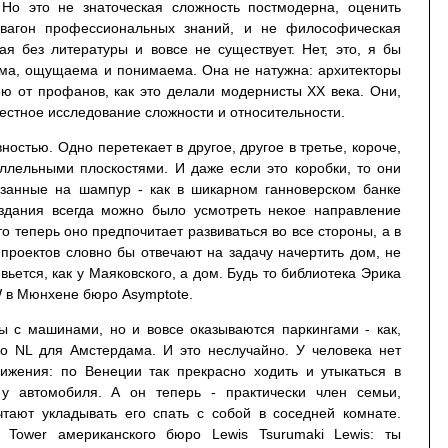
 Но это не знаточеская сложность постмодерна, оценить
вагон профессиональных знаний, и не философическая
ая без литературы и вовсе не существует. Нет, это, я бы
дима, ощущаема и понимаема. Она не натужна: архитекторы
ею от профанов, как это делали модернисты ХХ века. Они,
местное исследование сложности и относительности.
вностью. Одно перетекает в другое, другое в третье, короче,
ллельными плоскостями. И даже если это коробки, то они
низанные на шампур - как в шикарном ганноверском банке
здания всегда можно было усмотреть некое направление
то теперь оно предпочитает развиваться во все стороны, а в
проектов словно бы отвечают на задачу начертить дом, не
вьется, как у Маяковского, а дом. Будь то библиотека Эрика
 в Мюнхене бюро Asymptote.
ы с машинами, но и вовсе оказываются паркингами - как,
ро NL для Амстердама. И это неслучайно. У человека нет
ижения: по Венеции так прекрасно ходить и утыкаться в
 у автомобиля. А он теперь - практически член семьи,
чтают укладывать его спать с собой в соседней комнате.
 Tower американского бюро Lewis Tsurumaki Lewis: ты