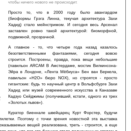
чтобы ничего нового не происходит.
Просто то, что в 2000 году было авангардом
(биоформы Грэга Линна, текучая архитектура Захи
Хадид) стало мейнстримом. И сегодня весь Арсенал
заставлен ровно такой архитектурой: биоморфной,
подвижной, прозрачной.
А главное - то, что четыре года назад казалось
безответственными фантазиями, сегодня вовсю
строится. Построены, правда, пока вещи небольшие
(павильон ARCAM В Амстердаме, мостик Вилкинсона-
Эйра в Лондоне, «Лента Мёбиуса» Бен ван Беркела,
павильон «H2O» бюро NOX), но строятся - просто
гигантские: будь то научный центр в Вольфсбурге Захи
Хадид или музей современного искусства в Каназаве
Кадзуо Сейджимы (получивший, кстати, одного из трех
W
«Золотых львов»).
Куратор биеннале швейцарец Курт Форстер, будучи
тилетки. Поэтому с точки зрения новостной эта выставка
оказываемых вещей реализована, треть - строится, а еще