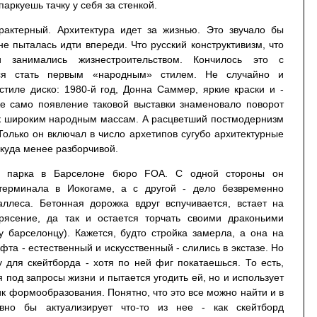
аркуешь тачку у себя за стенкой.
арактерный. Архитектура идет за жизнью. Это звучало бы
не пыталась идти впереди. Что русский конструктивизм, что
занимались жизнестроительством. Кончилось это с
лся стать первым «народным» стилем. Не случайно и
стиле диско: 1980-й год, Донна Саммер, яркие краски и -
же само появление таковой выставки знаменовало поворот
 широким народным массам. А расцветший постмодернизм
 Только он включал в число архетипов сугубо архитектурные
 куда менее разборчивой.
кт парка в Барселоне бюро FOA. С одной стороны он
терминала в Иокогаме, а с другой - дело безвременно
леса. Бетонная дорожка вдруг вспучивается, встает на
рясение, да так и остается торчать своими драконьими
у барселонцу). Кажется, будто стройка замерла, а она на
та - естественный и искусственный - слились в экстазе. Но
 для скейтборда - хотя по ней фиг покатаешься. То есть,
 под запросы жизни и пытается угодить ей, но и использует
ник формообразования. Понятно, что это все можно найти и в
вно бы актуализирует что-то из нее - как скейтборд