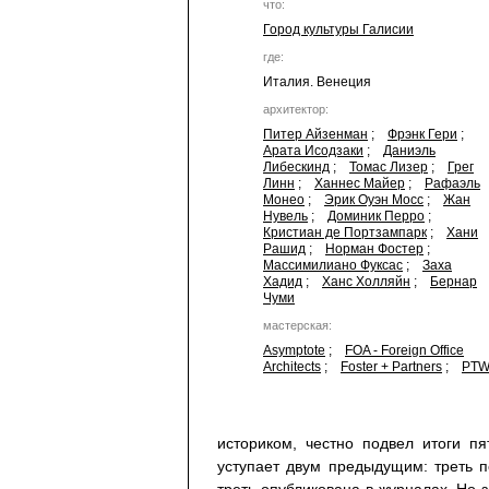
что:
Город культуры Галисии
где:
Италия. Венеция
архитектор:
Питер Айзенман
;
Фрэнк Гери
;
Арата Исодзаки
;
Даниэль
Либескинд
;
Томас Лизер
;
Грег
Линн
;
Ханнес Майер
;
Рафаэль
Монео
;
Эрик Оуэн Мосс
;
Жан
Нувель
;
Доминик Перро
;
Кристиан де Портзампарк
;
Хани
Рашид
;
Норман Фостер
;
Массимилиано Фуксас
;
Заха
Хадид
;
Ханс Холляйн
;
Бернар
Чуми
мастерская:
Asymptote
;
FOA - Foreign Office
Architects
;
Foster + Partners
;
PT
историком, честно подвел итоги пя
уступает двум предыдущим: треть п