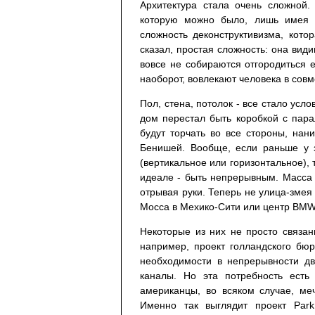
Архитектура стала очень сложной.
которую можно было, лишь имея 
сложность деконструктивизма, котор
сказал, простая сложность: она ви
вовсе не собираются отгородиться 
наоборот, вовлекают человека в сов
Пол, стена, потолок - все стало усло
дом перестал быть коробкой с пара
будут торчать во все стороны, на
Бенишей. Вообще, если раньше у 
(вертикальное или горизонтальное), 
идеале - быть непрерывным. Масса 
отрывая руки. Теперь не улица-змея 
Мосса в Мехико-Сити или центр BMW
Некоторые из них не просто связан
например, проект голландского бю
необходимости в непрерывности дв
каналы. Но эта потребность есть
американцы, во всяком случае, ме
Именно так выглядит проект Park