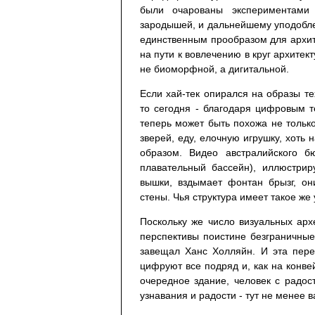
были очарованы экспериментами
зародышей, и дальнейшему уподобле
единственным прообразом для архит
на пути к вовлечению в круг архите
не биоморфной, а дигитальной.
Если хай-тек опирался на образы те
то сегодня - благодаря цифровым т
теперь может быть похожа не только
зверей, еду, елочную игрушку, хоть 
образом. Видео австралийского б
плавательный бассейн), иллюстрир
вышки, вздымает фонтан брызг, он
стены. Чья структура имеет такое же 
Поскольку же число визуальных арх
перспективы поистине безграничные.
завещал Ханс Холляйн. И эта пере
цифруют все подряд и, как на конве
очередное здание, человек с радост
узнавания и радости - тут не менее 