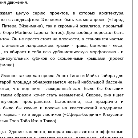
ния движения.
ждает целую серию проектов, в которых архитектура
тся с ландшафтом. Это может быть как мегапроект («Город
а Питера Эйзенмана), так и скромный эскалатор, прорытый
е бюро Martinez Lapena Torres). Дом вообще перестал быть
-то». Он не просто стоит на плоскости, а становится частью
 становится ландшафтом: крыши - трава, балконы - леса,
е, то вбирает в себя всю урбанистическую морфологию - и
ривоугольных кубиков со скошенными крышами (проект
филда).
. Именно так сделан проект Аннет Гигон и Майка Гайера для
 старой площади обнаруживается новый небольшой бассейн.
ается, что под ним - лекционный зал. Было бы большим
а таким образом хочет стать незаметной. Скорее, она ищет
твующее пространство. Естественно, все прозрачно и
о было бы скучно и похоже на классический модернизм.
 каркас - то в виде листиков («Сфера-билдинг» Клаусена-
азин Tods Тойо Ито в Токио).
дка. Здание как лента, которая складывается в эффектные