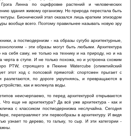
 Грэга Линна по оцифровке растений и человеческих
нию здания живому организму. Но природа перестала быть
ектуры. Бионический этап оказался лишь кратким эпизодом
ктуры вообще всего. Поэтому правильнее называть новую эру
хники, а постмодернизм - на образы сугубо архитектурные,
ехнологиям - эти образы могут быть любыми. Архитектура
 на себя саму, не только на технику и на природу, но и на
на черта в ступе. И не только похожа, но и устроена схожим
юро PTW, строящего в Пекине Watercube (олимпийский
ует этот ход с попсовой прямотой: спортсмен прыгает с
и разлетаются, по дороге укрупняясь, и превращаются в
устройство, как и молекула воды.
етипов неисчерпаемо, то перед архитектурой открываются
 Что еще не архитектура? Да всё уже архитектура - как и
кличка с классиком постмодернизма неслучайна. Сегодня
йере, переправляют эти первообразы в архитектуру. И видя
ью узнает то дерево, то гальку, то сыр. И эти категории -
важны.