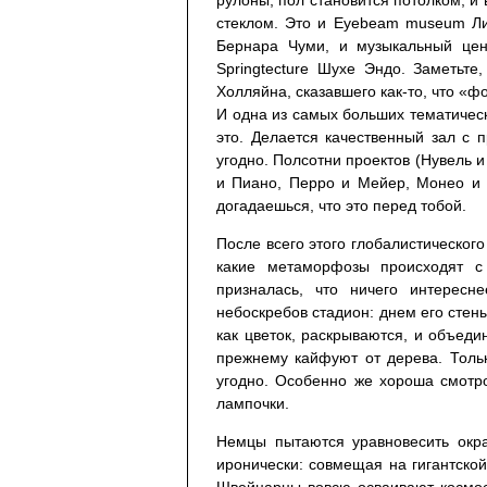
рулоны, пол становится потолком, и 
стеклом. Это и Eyebeam museum Ли
Бернара Чуми, и музыкальный це
Springtecture Шухе Эндо. Заметьт
Холляйна, сказавшего как-то, что «ф
И одна из самых больших тематическ
это. Делается качественный зал с п
угодно. Полсотни проектов (Нувель 
и Пиано, Перро и Мейер, Монео и И
догадаешься, что это перед тобой.
После всего этого глобалистическог
какие метаморфозы происходят с 
призналась, что ничего интересн
небоскребов стадион: днем его стен
как цветок, раскрываются, и объед
прежнему кайфуют от дерева. Только
угодно. Особенно же хороша смотр
лампочки.
Немцы пытаются уравновесить окр
иронически: совмещая на гигантско