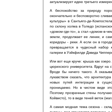
актуализирует идею третьего измере
А беспокойство за природу поро
окончательно и бесповоротно сливае
культуры» в Сантьяго-де-Компостел
по склону холма в Толедо (испанско
«домом-где-то», а стал «домом-в-чем
земли, продолжает ее линии, и сам
коридоры - реки. А если он в город
превращается в чудесный набор к
галереи в Уэйкфилде Дэвида Чиппер
Или вот еще круче: крыша как озеро
цюрихского университета. Вдруг на
Вроде бы ничего такого. А оказыв
лукавством сказать, что архитектур
новых путей интеграции в сущес
проницаемо. Но в чистом виде эт
Поэтому прозрачные стены получают
Койвисто), то в виде теней веток (маг
А самая модная тема сезона - скла