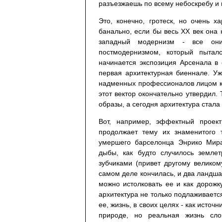
разъезжаешь по всему небоскребу и п
Это, конечно, гротеск, но очень х
банально, если бы весь ХХ век она 
западный модернизм - все они 
постмодернизмом, который пыта
начинается экспозиция Арсенала в 
первая архитектурная биеннале. У
надменных профессионалов лицом к
этот вектор окончательно утвердил.
образы, а сегодня архитектура стала
Вот, например, эффектный прое
продолжает тему их знаменитого 
умершего барселонца Энрико Мирал
дыбы, как будто случилось землет
зубчиками (привет другому великом
самом деле кончилась, и два ландшаф
можно истолковать ее и как дорожку
архитектура не только подлаживается
ее, жизнь, в своих целях - как источ
природе, но реальная жизнь сло