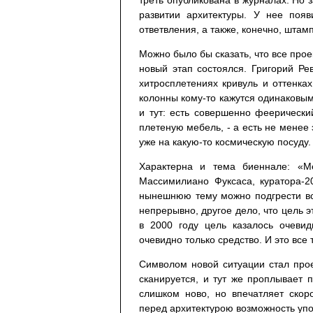
треть опубликована в журналах. Но 
развитии архитектуры. У нее поя
ответвления, а также, конечно, штам
Можно было бы сказать, что все проек
новый этап состоялся. Григорий Ре
хитросплетениях кривуль и оттенка
колонны кому-то кажутся одинаковым
и тут: есть совершенно феерическ
плетеную мебель, - а есть не мене
уже на какую-то космическую посуду.
Характерна и тема биеннале: «Ме
Массимилиано Фуксаса, куратора-2
нынешнюю тему можно подгрести вс
непрерывно, другое дело, что цель э
в 2000 году цель казалось очевид
очевидно только средство. И это все 
Символом новой ситуации стал прое
сканируется, и тут же проплывает 
слишком ново, но впечатляет скор
перед архитектурою возможность упо