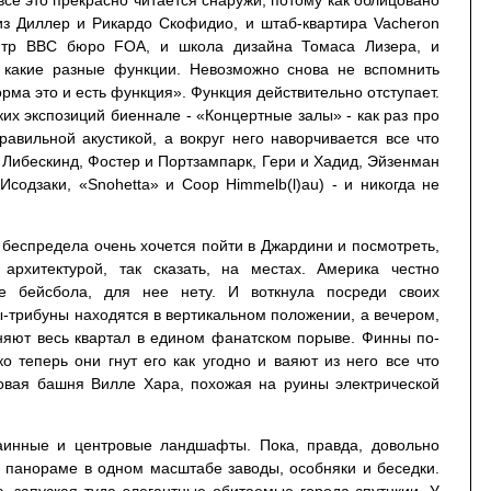
все это прекрасно читается снаружи, потому как облицовано
з Диллер и Рикардо Скофидио, и штаб-квартира Vacheron
нтр BBC бюро FOA, и школа дизайна Томаса Лизера, и
е, какие разные функции. Невозможно снова не вспомнить
орма это и есть функция». Функция действительно отступает.
их экспозиций биеннале - «Концертные залы» - как раз про
равильной акустикой, а вокруг него наворчивается все что
и Либескинд, Фостер и Портзампарк, Гери и Хадид, Эйзенман
содзаки, «Snohetta» и Coop Himmelb(l)au) - и никогда не
о беспредела очень хочется пойти в Джардини и посмотреть,
архитектурой, так сказать, на местах. Америка честно
ее бейсбола, для нее нету. И воткнула посреди своих
ы-трибуны находятся в вертикальном положении, а вечером,
иняют весь квартал в едином фанатском порыве. Финны по-
 теперь они гнут его как угодно и ваяют из него все что
овая башня Вилле Хара, похожая на руины электрической
аинные и центровые ландшафты. Пока, правда, довольно
й панораме в одном масштабе заводы, особняки и беседки.