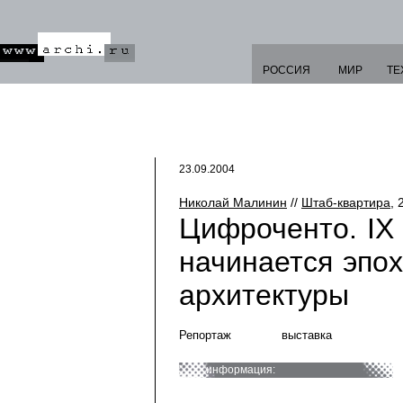
РОССИЯ
МИР
ТЕ
23.09.2004
Николай Малинин
//
Штаб-квартира
, 
Цифроченто. IX
начинается эпо
архитектуры
Репортаж
выставка
информация: