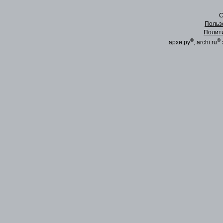
C
Польз
Полит
®
®
архи.ру
, archi.ru