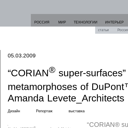
РОССИЯ
МИР
ТЕХНОЛОГИИ
ИНТЕРЬЕР
статьи
Росси
05.03.2009
®
“CORIAN
super-surfaces” 
metamorphoses of DuPont
Amanda Levete_Architects
Дизайн
Репортаж
выставка
“CORIAN® sup
®