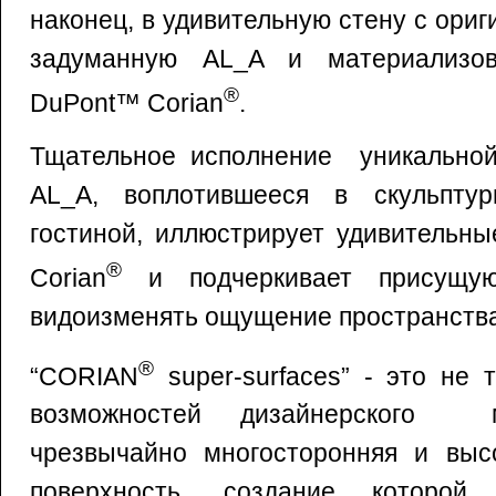
наконец, в удивительную стену с ориг
задуманную AL_A и материализо
®
DuPont™ Corian
.
Тщательное исполнение уникальной
AL_A, воплотившееся в скульптур
гостиной, иллюстрирует удивительн
®
Corian
и подчеркивает присущую
видоизменять ощущение пространств
®
“CORIAN
super-surfaces” - это не 
возможностей дизайнерского 
чрезвычайно многосторонняя и выс
поверхность, создание которой