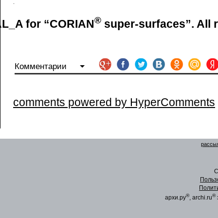
®
L_A for “CORIAN
super-surfaces”. All 
Комментарии
comments powered by HyperComments
рассыл
C
Польз
Полит
®
®
архи.ру
, archi.ru