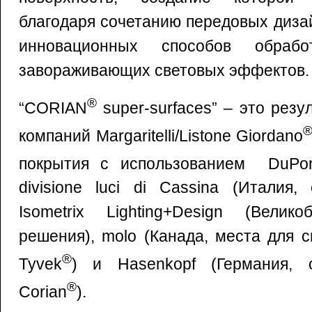
благодаря сочетанию передовых диза
инновационных способов обраб
завораживающих световых эффектов.
®
“CORIAN
super-surfaces” – это резу
компаний Margaritelli/Listone Giordano
покрытия с использованием DuPo
divisione luci di Cassina (Италия,
Isometrix Lighting+Design (Велико
решения), molo (Канада, места для
®
Tyvek
) и Hasenkopf (Германия, 
®
Corian
).