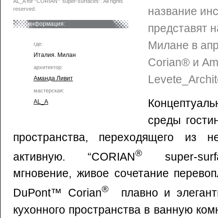
AL_A for “CORIAN
super-surfaces”. All rights
название инс
reserved.
информация:
представят н
Милане в ап
где:
Италия. Милан
Corian® и A
архитектор:
Levete_Archit
Аманда Ливит
мастерская:
Концептуал
AL_A
среды гости
пространства, переходящего из н
®
активную. “CORIAN
super-surf
мгновение, живое сочетание перево
®
DuPont™ Corian
плавно и элегант
кухонного пространства в ванную комна